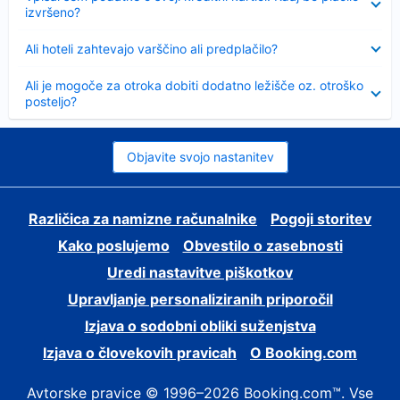
izvršeno?
Skrčeno
Ali hoteli zahtevajo varščino ali predplačilo?
Skrčeno
Ali je mogoče za otroka dobiti dodatno ležišče oz. otroško
posteljo?
Objavite svojo nastanitev
Različica za namizne računalnike
Pogoji storitev
Kako poslujemo
Obvestilo o zasebnosti
Uredi nastavitve piškotkov
Upravljanje personaliziranih priporočil
Izjava o sodobni obliki suženjstva
Izjava o človekovih pravicah
O Booking.com
Avtorske pravice © 1996–2026 Booking.com™. Vse