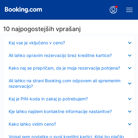
10 najpogostejših vprašanj
Skrčeno
Kaj vse je vključeno v ceno?
Skrčeno
Ali lahko opravim rezervacijo brez kreditne kartice?
Skrčeno
Kako naj se prepričam, da je moja rezervacija potrjena?
Skrčeno
Ali lahko na strani Booking.com odpovem ali spremenim
rezervacijo?
Skrčeno
Kaj je PIN-koda in zakaj jo potrebujem?
Skrčeno
Kje lahko najdem kontaktne informacije nastanitve?
Skrčeno
Kako lahko vidim ceno?
Skrčeno
Vpisal sem podatke o svoji kreditni kartici. Kdaj bo plačilo