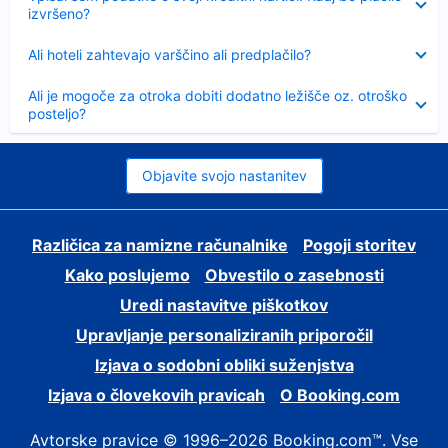
izvršeno?
Skrčeno
Ali hoteli zahtevajo varščino ali predplačilo?
Skrčeno
Ali je mogoče za otroka dobiti dodatno ležišče oz. otroško
posteljo?
Objavite svojo nastanitev
Različica za namizne računalnike
Pogoji storitev
Kako poslujemo
Obvestilo o zasebnosti
Uredi nastavitve piškotkov
Upravljanje personaliziranih priporočil
Izjava o sodobni obliki suženjstva
Izjava o človekovih pravicah
O Booking.com
Avtorske pravice © 1996–2026 Booking.com™. Vse