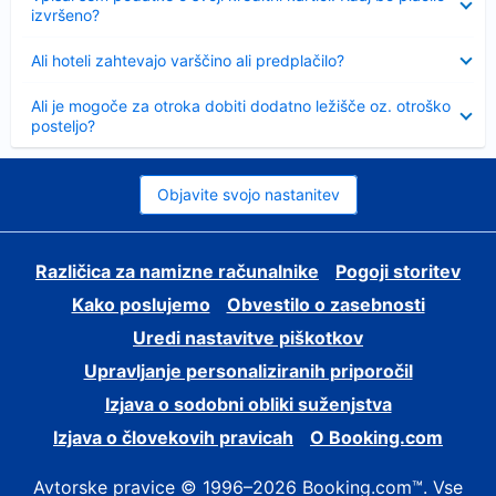
izvršeno?
Skrčeno
Ali hoteli zahtevajo varščino ali predplačilo?
Skrčeno
Ali je mogoče za otroka dobiti dodatno ležišče oz. otroško
posteljo?
Objavite svojo nastanitev
Različica za namizne računalnike
Pogoji storitev
Kako poslujemo
Obvestilo o zasebnosti
Uredi nastavitve piškotkov
Upravljanje personaliziranih priporočil
Izjava o sodobni obliki suženjstva
Izjava o človekovih pravicah
O Booking.com
Avtorske pravice © 1996–2026 Booking.com™. Vse