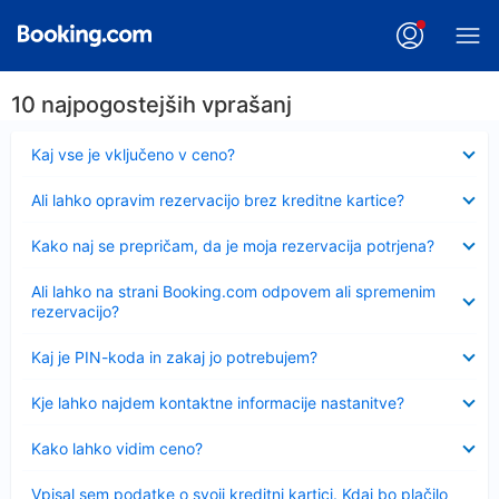
10 najpogostejših vprašanj
Skrčeno
Kaj vse je vključeno v ceno?
Skrčeno
Ali lahko opravim rezervacijo brez kreditne kartice?
Skrčeno
Kako naj se prepričam, da je moja rezervacija potrjena?
Skrčeno
Ali lahko na strani Booking.com odpovem ali spremenim
rezervacijo?
Skrčeno
Kaj je PIN-koda in zakaj jo potrebujem?
Skrčeno
Kje lahko najdem kontaktne informacije nastanitve?
Skrčeno
Kako lahko vidim ceno?
Skrčeno
Vpisal sem podatke o svoji kreditni kartici. Kdaj bo plačilo