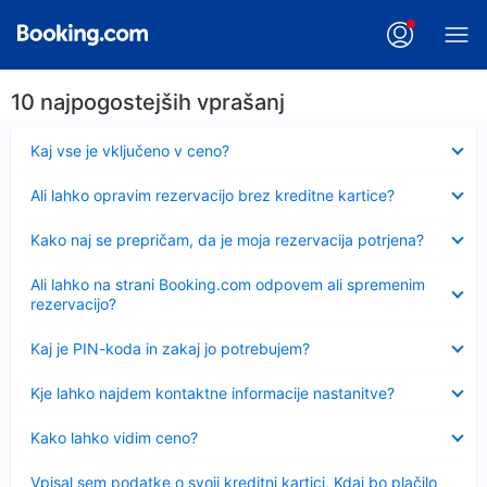
10 najpogostejših vprašanj
Skrčeno
Kaj vse je vključeno v ceno?
Skrčeno
Ali lahko opravim rezervacijo brez kreditne kartice?
Skrčeno
Kako naj se prepričam, da je moja rezervacija potrjena?
Skrčeno
Ali lahko na strani Booking.com odpovem ali spremenim
rezervacijo?
Skrčeno
Kaj je PIN-koda in zakaj jo potrebujem?
Skrčeno
Kje lahko najdem kontaktne informacije nastanitve?
Skrčeno
Kako lahko vidim ceno?
Skrčeno
Vpisal sem podatke o svoji kreditni kartici. Kdaj bo plačilo