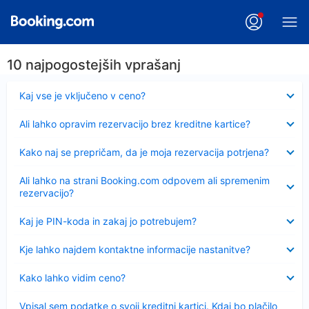
10 najpogostejših vprašanj
Skrčeno
Kaj vse je vključeno v ceno?
Skrčeno
Ali lahko opravim rezervacijo brez kreditne kartice?
Skrčeno
Kako naj se prepričam, da je moja rezervacija potrjena?
Skrčeno
Ali lahko na strani Booking.com odpovem ali spremenim
rezervacijo?
Skrčeno
Kaj je PIN-koda in zakaj jo potrebujem?
Skrčeno
Kje lahko najdem kontaktne informacije nastanitve?
Skrčeno
Kako lahko vidim ceno?
Skrčeno
Vpisal sem podatke o svoji kreditni kartici. Kdaj bo plačilo