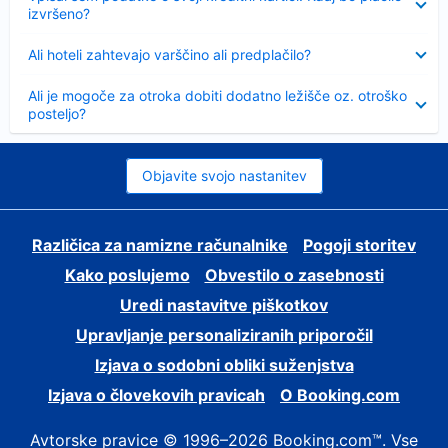
izvršeno?
Skrčeno
Ali hoteli zahtevajo varščino ali predplačilo?
Skrčeno
Ali je mogoče za otroka dobiti dodatno ležišče oz. otroško
posteljo?
Objavite svojo nastanitev
Različica za namizne računalnike
Pogoji storitev
Kako poslujemo
Obvestilo o zasebnosti
Uredi nastavitve piškotkov
Upravljanje personaliziranih priporočil
Izjava o sodobni obliki suženjstva
Izjava o človekovih pravicah
O Booking.com
Avtorske pravice © 1996–2026 Booking.com™. Vse