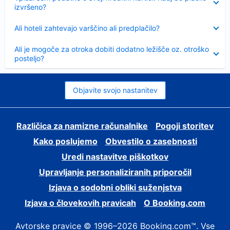
izvršeno?
Skrčeno
Ali hoteli zahtevajo varščino ali predplačilo?
Skrčeno
Ali je mogoče za otroka dobiti dodatno ležišče oz. otroško
posteljo?
Objavite svojo nastanitev
Različica za namizne računalnike
Pogoji storitev
Kako poslujemo
Obvestilo o zasebnosti
Uredi nastavitve piškotkov
Upravljanje personaliziranih priporočil
Izjava o sodobni obliki suženjstva
Izjava o človekovih pravicah
O Booking.com
Avtorske pravice © 1996–2026 Booking.com™. Vse