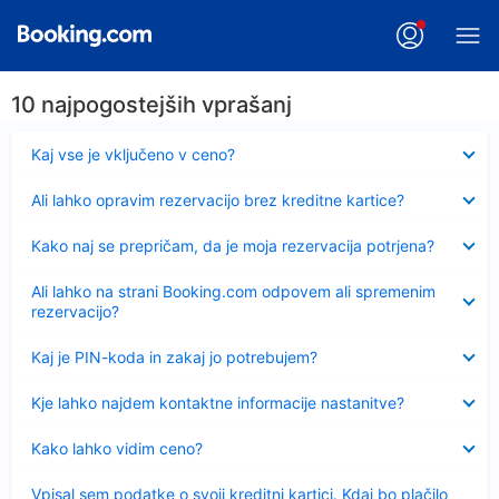
10 najpogostejših vprašanj
Skrčeno
Kaj vse je vključeno v ceno?
Skrčeno
Ali lahko opravim rezervacijo brez kreditne kartice?
Skrčeno
Kako naj se prepričam, da je moja rezervacija potrjena?
Skrčeno
Ali lahko na strani Booking.com odpovem ali spremenim
rezervacijo?
Skrčeno
Kaj je PIN-koda in zakaj jo potrebujem?
Skrčeno
Kje lahko najdem kontaktne informacije nastanitve?
Skrčeno
Kako lahko vidim ceno?
Skrčeno
Vpisal sem podatke o svoji kreditni kartici. Kdaj bo plačilo