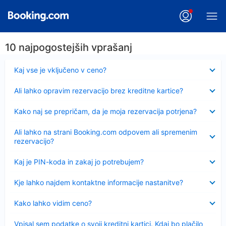
10 najpogostejših vprašanj
Skrčeno
Kaj vse je vključeno v ceno?
Skrčeno
Ali lahko opravim rezervacijo brez kreditne kartice?
Skrčeno
Kako naj se prepričam, da je moja rezervacija potrjena?
Skrčeno
Ali lahko na strani Booking.com odpovem ali spremenim
rezervacijo?
Skrčeno
Kaj je PIN-koda in zakaj jo potrebujem?
Skrčeno
Kje lahko najdem kontaktne informacije nastanitve?
Skrčeno
Kako lahko vidim ceno?
Skrčeno
Vpisal sem podatke o svoji kreditni kartici. Kdaj bo plačilo