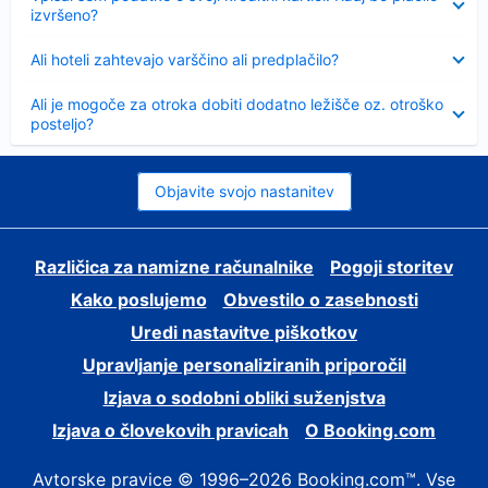
izvršeno?
Skrčeno
Ali hoteli zahtevajo varščino ali predplačilo?
Skrčeno
Ali je mogoče za otroka dobiti dodatno ležišče oz. otroško
posteljo?
Objavite svojo nastanitev
Različica za namizne računalnike
Pogoji storitev
Kako poslujemo
Obvestilo o zasebnosti
Uredi nastavitve piškotkov
Upravljanje personaliziranih priporočil
Izjava o sodobni obliki suženjstva
Izjava o človekovih pravicah
O Booking.com
Avtorske pravice © 1996–2026 Booking.com™. Vse