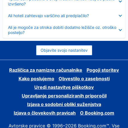
izvršeno?
Skrčeno
Ali hoteli zahtevajo varščino ali predplačilo?
Skrčeno
Ali je mogoče za otroka dobiti dodatno ležišče oz. otroško
posteljo?
Objavite svojo nastanitev
Različica za namizne računalnike
Pogoji storitev
Kako poslujemo
Obvestilo o zasebnosti
Uredi nastavitve piškotkov
Upravljanje personaliziranih priporočil
Izjava o sodobni obliki suženjstva
Izjava o človekovih pravicah
O Booking.com
Avtorske pravice © 1996–2026 Booking.com™. Vse