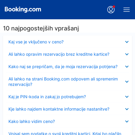
10 najpogostejših vprašanj
Skrčeno
Kaj vse je vključeno v ceno?
Skrčeno
Ali lahko opravim rezervacijo brez kreditne kartice?
Skrčeno
Kako naj se prepričam, da je moja rezervacija potrjena?
Skrčeno
Ali lahko na strani Booking.com odpovem ali spremenim
rezervacijo?
Skrčeno
Kaj je PIN-koda in zakaj jo potrebujem?
Skrčeno
Kje lahko najdem kontaktne informacije nastanitve?
Skrčeno
Kako lahko vidim ceno?
Skrčeno
Vpisal sem podatke o svoji kreditni kartici. Kdaj bo plačilo