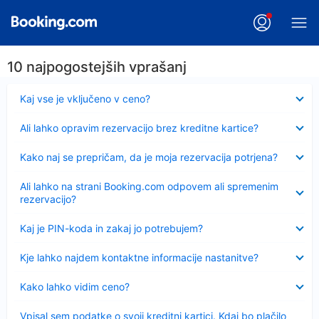
10 najpogostejših vprašanj
Skrčeno
Kaj vse je vključeno v ceno?
Skrčeno
Ali lahko opravim rezervacijo brez kreditne kartice?
Skrčeno
Kako naj se prepričam, da je moja rezervacija potrjena?
Skrčeno
Ali lahko na strani Booking.com odpovem ali spremenim
rezervacijo?
Skrčeno
Kaj je PIN-koda in zakaj jo potrebujem?
Skrčeno
Kje lahko najdem kontaktne informacije nastanitve?
Skrčeno
Kako lahko vidim ceno?
Skrčeno
Vpisal sem podatke o svoji kreditni kartici. Kdaj bo plačilo