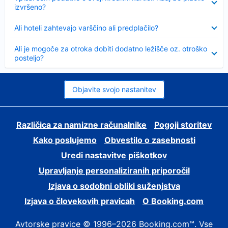
izvršeno?
Skrčeno
Ali hoteli zahtevajo varščino ali predplačilo?
Skrčeno
Ali je mogoče za otroka dobiti dodatno ležišče oz. otroško
posteljo?
Objavite svojo nastanitev
Različica za namizne računalnike
Pogoji storitev
Kako poslujemo
Obvestilo o zasebnosti
Uredi nastavitve piškotkov
Upravljanje personaliziranih priporočil
Izjava o sodobni obliki suženjstva
Izjava o človekovih pravicah
O Booking.com
Avtorske pravice © 1996–2026 Booking.com™. Vse