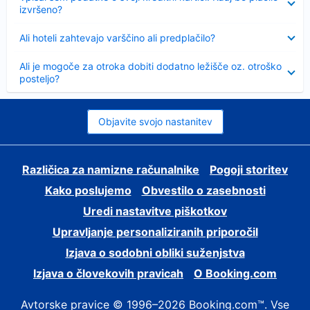
izvršeno?
Skrčeno
Ali hoteli zahtevajo varščino ali predplačilo?
Skrčeno
Ali je mogoče za otroka dobiti dodatno ležišče oz. otroško
posteljo?
Objavite svojo nastanitev
Različica za namizne računalnike
Pogoji storitev
Kako poslujemo
Obvestilo o zasebnosti
Uredi nastavitve piškotkov
Upravljanje personaliziranih priporočil
Izjava o sodobni obliki suženjstva
Izjava o človekovih pravicah
O Booking.com
Avtorske pravice © 1996–2026 Booking.com™. Vse