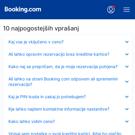
10 najpogostejših vprašanj
Skrčeno
Kaj vse je vključeno v ceno?
Skrčeno
Ali lahko opravim rezervacijo brez kreditne kartice?
Skrčeno
Kako naj se prepričam, da je moja rezervacija potrjena?
Skrčeno
Ali lahko na strani Booking.com odpovem ali spremenim
rezervacijo?
Skrčeno
Kaj je PIN-koda in zakaj jo potrebujem?
Skrčeno
Kje lahko najdem kontaktne informacije nastanitve?
Skrčeno
Kako lahko vidim ceno?
Skrčeno
Vpisal sem podatke o svoji kreditni kartici. Kdaj bo plačilo