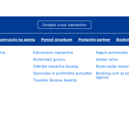
Dodajte svojo nastanitev
zervacijo na spletu
Pomoč strankam
Postanite partner
Bookin
tve
Edinstvene nastanitve
Najem avtomobila
Komentarji gostov
Iskalec letov
Odkrijte mesečna bivanja
Rezervacije restav
Sezonske in počitniške ponudbe
Booking.com za p
agente
Traveller Review Awards