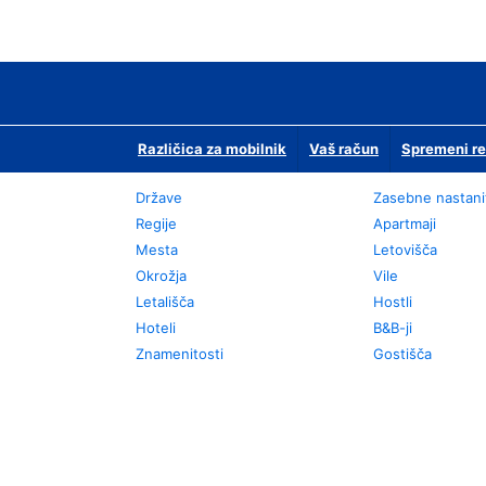
Različica za mobilnik
Vaš račun
Spremeni re
Države
Zasebne nastani
Regije
Apartmaji
Mesta
Letovišča
Okrožja
Vile
Letališča
Hostli
Hoteli
B&B-ji
Znamenitosti
Gostišča