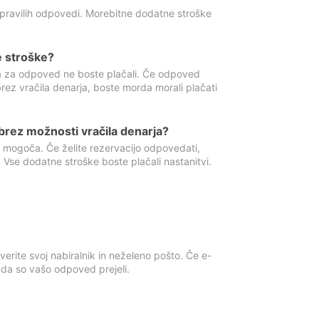
 pravilih odpovedi. Morebitne dodatne stroške
e stroške?
ka za odpoved ne boste plačali. Če odpoved
brez vračila denarja, boste morda morali plačati
rez možnosti vračila denarja?
 mogoča. Če želite rezervacijo odpovedati,
 Vse dodatne stroške boste plačali nastanitvi.
erite svoj nabiralnik in neželeno pošto. Če e-
, da so vašo odpoved prejeli.