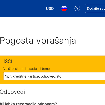
USD
Zaprosite za 
Dodajte svo
Izbira valute. Vaša trenutna valut
Izbira jezika. Vaš trenutn
Pogosta vprašanja
Išči
Vpišite iskano besedo ali temo
Odpovedi
Ali lahko rezervacijo odpovem?