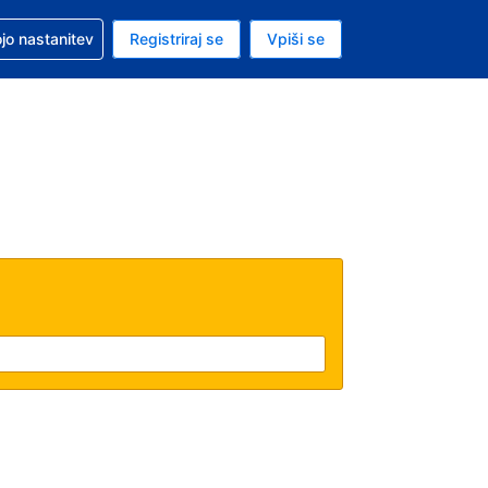
pomoč pri rezervaciji
jo nastanitev
Registriraj se
Vpiši se
a je ameriški dolar
i jezik je Slovenščini