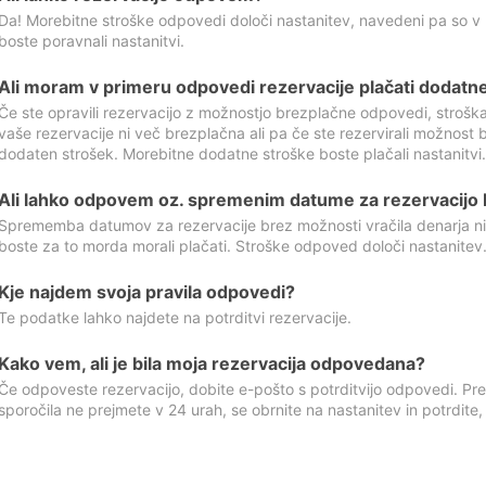
Da! Morebitne stroške odpovedi določi nastanitev, navedeni pa so v
boste poravnali nastanitvi.
Ali moram v primeru odpovedi rezervacije plačati dodatn
Če ste opravili rezervacijo z možnostjo brezplačne odpovedi, stroš
vaše rezervacije ni več brezplačna ali pa če ste rezervirali možnost 
dodaten strošek. Morebitne dodatne stroške boste plačali nastanitvi.
Ali lahko odpovem oz. spremenim datume za rezervacijo b
Sprememba datumov za rezervacije brez možnosti vračila denarja ni
boste za to morda morali plačati. Stroške odpoved določi nastanitev.
Kje najdem svoja pravila odpovedi?
Te podatke lahko najdete na potrditvi rezervacije.
Kako vem, ali je bila moja rezervacija odpovedana?
Če odpoveste rezervacijo, dobite e-pošto s potrditvijo odpovedi. Prev
sporočila ne prejmete v 24 urah, se obrnite na nastanitev in potrdite