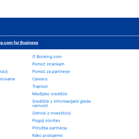
g.com for Business
O Booking.com
Pomoč strankam
racij
Pomoč za partnerje
otovalne
Careers
Trajnost
Medijsko središče
Središče z informacijami glede
varnosti
Odnosi z investitorji
Pogoji storitev
Pritožba partnerja
Kako poslujemo