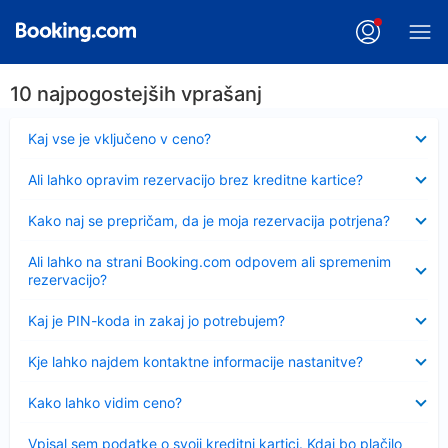
10 najpogostejših vprašanj
Skrčeno
Kaj vse je vključeno v ceno?
Skrčeno
Ali lahko opravim rezervacijo brez kreditne kartice?
Skrčeno
Kako naj se prepričam, da je moja rezervacija potrjena?
Skrčeno
Ali lahko na strani Booking.com odpovem ali spremenim
rezervacijo?
Skrčeno
Kaj je PIN-koda in zakaj jo potrebujem?
Skrčeno
Kje lahko najdem kontaktne informacije nastanitve?
Skrčeno
Kako lahko vidim ceno?
Skrčeno
Vpisal sem podatke o svoji kreditni kartici. Kdaj bo plačilo