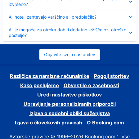
izvršeno?
Skrčeno
Ali hoteli zahtevajo varščino ali predplačilo?
Skrčeno
Ali je mogoče za otroka dobiti dodatno ležišče oz. otroško
posteljo?
Objavite svojo nastanitev
Različica za namizne računalnike
Pogoji storitev
Kako poslujemo
Obvestilo o zasebnosti
Uredi nastavitve piškotkov
Upravljanje personaliziranih priporočil
Izjava o sodobni obliki suženjstva
Izjava o človekovih pravicah
O Booking.com
Avtorske pravice © 1996–2026 Booking.com™. Vse