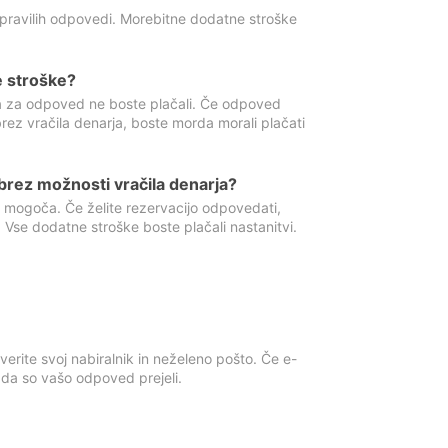
 pravilih odpovedi. Morebitne dodatne stroške
e stroške?
ka za odpoved ne boste plačali. Če odpoved
brez vračila denarja, boste morda morali plačati
rez možnosti vračila denarja?
 mogoča. Če želite rezervacijo odpovedati,
 Vse dodatne stroške boste plačali nastanitvi.
erite svoj nabiralnik in neželeno pošto. Če e-
, da so vašo odpoved prejeli.