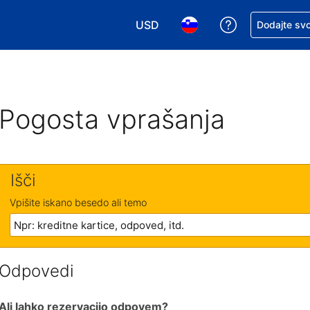
USD
Zaprosite za 
Dodajte svo
Izbira valute. Vaša trenutna valut
Izbira jezika. Vaš trenutn
Pogosta vprašanja
Išči
Vpišite iskano besedo ali temo
Odpovedi
Ali lahko rezervacijo odpovem?