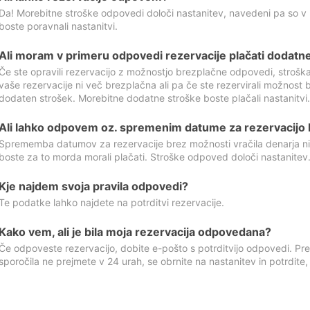
Da! Morebitne stroške odpovedi določi nastanitev, navedeni pa so v
boste poravnali nastanitvi.
Ali moram v primeru odpovedi rezervacije plačati dodatn
Če ste opravili rezervacijo z možnostjo brezplačne odpovedi, stroš
vaše rezervacije ni več brezplačna ali pa če ste rezervirali možnost 
dodaten strošek. Morebitne dodatne stroške boste plačali nastanitvi.
Ali lahko odpovem oz. spremenim datume za rezervacijo b
Sprememba datumov za rezervacije brez možnosti vračila denarja ni
boste za to morda morali plačati. Stroške odpoved določi nastanitev.
Kje najdem svoja pravila odpovedi?
Te podatke lahko najdete na potrditvi rezervacije.
Kako vem, ali je bila moja rezervacija odpovedana?
Če odpoveste rezervacijo, dobite e-pošto s potrditvijo odpovedi. Prev
sporočila ne prejmete v 24 urah, se obrnite na nastanitev in potrdite