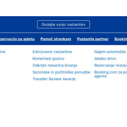
Dodajte svojo nastanitev
zervacijo na spletu
Pomoč strankam
Postanite partner
Bookin
tve
Edinstvene nastanitve
Najem avtomobila
Komentarji gostov
Iskalec letov
Odkrijte mesečna bivanja
Rezervacije restav
Sezonske in počitniške ponudbe
Booking.com za p
agente
Traveller Review Awards