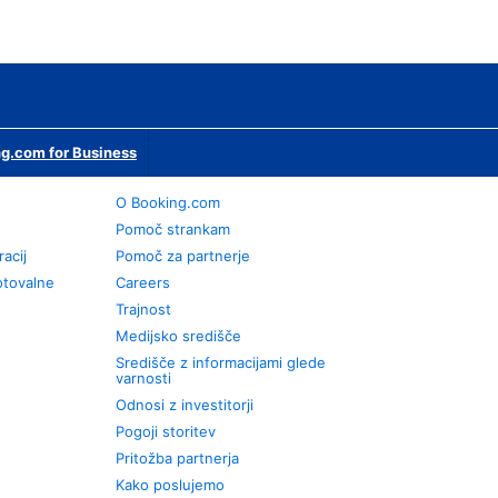
g.com for Business
O Booking.com
Pomoč strankam
racij
Pomoč za partnerje
otovalne
Careers
Trajnost
Medijsko središče
Središče z informacijami glede
varnosti
Odnosi z investitorji
Pogoji storitev
Pritožba partnerja
Kako poslujemo