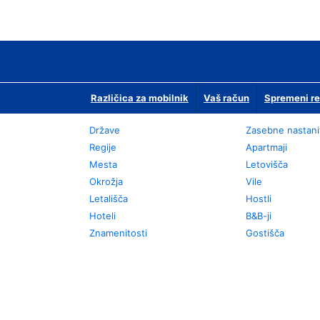
Različica za mobilnik
Vaš račun
Spremeni re
Države
Zasebne nastani
Regije
Apartmaji
Mesta
Letovišča
Okrožja
Vile
Letališča
Hostli
Hoteli
B&B-ji
Znamenitosti
Gostišča