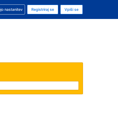
pomoč pri rezervaciji
jo nastanitev
Registriraj se
Vpiši se
a je ameriški dolar
i jezik je Slovenščini