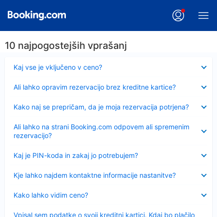
10 najpogostejših vprašanj
Skrčeno
Kaj vse je vključeno v ceno?
Skrčeno
Ali lahko opravim rezervacijo brez kreditne kartice?
Skrčeno
Kako naj se prepričam, da je moja rezervacija potrjena?
Skrčeno
Ali lahko na strani Booking.com odpovem ali spremenim
rezervacijo?
Skrčeno
Kaj je PIN-koda in zakaj jo potrebujem?
Skrčeno
Kje lahko najdem kontaktne informacije nastanitve?
Skrčeno
Kako lahko vidim ceno?
Skrčeno
Vpisal sem podatke o svoji kreditni kartici. Kdaj bo plačilo