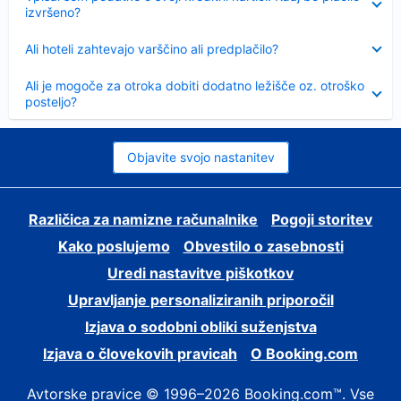
izvršeno?
Skrčeno
Ali hoteli zahtevajo varščino ali predplačilo?
Skrčeno
Ali je mogoče za otroka dobiti dodatno ležišče oz. otroško
posteljo?
Objavite svojo nastanitev
Različica za namizne računalnike
Pogoji storitev
Kako poslujemo
Obvestilo o zasebnosti
Uredi nastavitve piškotkov
Upravljanje personaliziranih priporočil
Izjava o sodobni obliki suženjstva
Izjava o človekovih pravicah
O Booking.com
Avtorske pravice © 1996–2026 Booking.com™. Vse