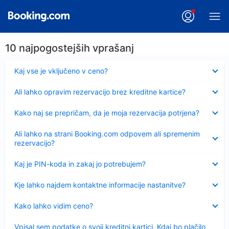
10 najpogostejših vprašanj
Skrčeno
Kaj vse je vključeno v ceno?
Skrčeno
Ali lahko opravim rezervacijo brez kreditne kartice?
Skrčeno
Kako naj se prepričam, da je moja rezervacija potrjena?
Skrčeno
Ali lahko na strani Booking.com odpovem ali spremenim
rezervacijo?
Skrčeno
Kaj je PIN-koda in zakaj jo potrebujem?
Skrčeno
Kje lahko najdem kontaktne informacije nastanitve?
Skrčeno
Kako lahko vidim ceno?
Skrčeno
Vpisal sem podatke o svoji kreditni kartici. Kdaj bo plačilo