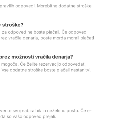
 pravilih odpovedi. Morebitne dodatne stroške
e stroške?
ka za odpoved ne boste plačali. Če odpoved
brez vračila denarja, boste morda morali plačati
rez možnosti vračila denarja?
 mogoča. Če želite rezervacijo odpovedati,
 Vse dodatne stroške boste plačali nastanitvi.
erite svoj nabiralnik in neželeno pošto. Če e-
, da so vašo odpoved prejeli.