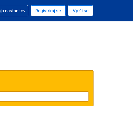
pomoč pri rezervaciji
jo nastanitev
Registriraj se
Vpiši se
a je ameriški dolar
i jezik je Slovenščini