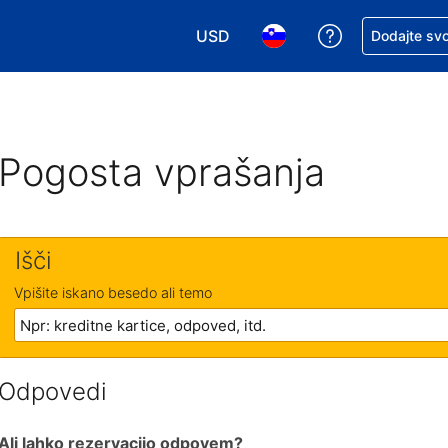
USD
Zaprosite za 
Dodajte svo
Izbira valute. Vaša trenutna valut
Izbira jezika. Vaš trenutn
Pogosta vprašanja
Išči
Vpišite iskano besedo ali temo
Odpovedi
Ali lahko rezervacijo odpovem?