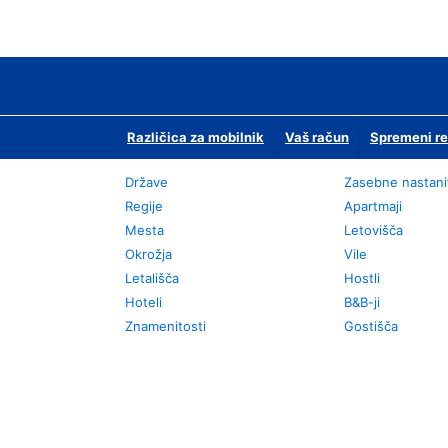
Različica za mobilnik
Vaš račun
Spremeni re
Države
Zasebne nastani
Regije
Apartmaji
Mesta
Letovišča
Okrožja
Vile
Letališča
Hostli
Hoteli
B&B-ji
Znamenitosti
Gostišča