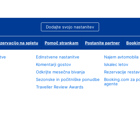
Dodajte svojo nastanitev
zervacijo na spletu
Pomoč strankam
Postanite partner
Bookin
tve
Edinstvene nastanitve
Najem avtomobila
Komentarji gostov
Iskalec letov
Odkrijte mesečna bivanja
Rezervacije restav
Sezonske in počitniške ponudbe
Booking.com za p
agente
Traveller Review Awards