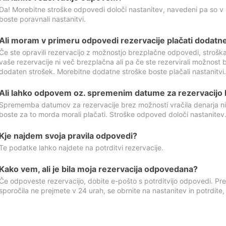
Da! Morebitne stroške odpovedi določi nastanitev, navedeni pa so v
boste poravnali nastanitvi.
Ali moram v primeru odpovedi rezervacije plačati dodatn
Če ste opravili rezervacijo z možnostjo brezplačne odpovedi, stroš
vaše rezervacije ni več brezplačna ali pa če ste rezervirali možnost 
dodaten strošek. Morebitne dodatne stroške boste plačali nastanitvi.
Ali lahko odpovem oz. spremenim datume za rezervacijo b
Sprememba datumov za rezervacije brez možnosti vračila denarja ni
boste za to morda morali plačati. Stroške odpoved določi nastanitev.
Kje najdem svoja pravila odpovedi?
Te podatke lahko najdete na potrditvi rezervacije.
Kako vem, ali je bila moja rezervacija odpovedana?
Če odpoveste rezervacijo, dobite e-pošto s potrditvijo odpovedi. Prev
sporočila ne prejmete v 24 urah, se obrnite na nastanitev in potrdite