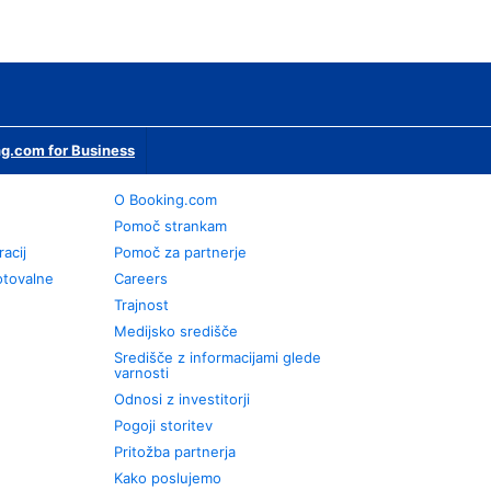
g.com for Business
O Booking.com
Pomoč strankam
racij
Pomoč za partnerje
otovalne
Careers
Trajnost
Medijsko središče
Središče z informacijami glede
varnosti
Odnosi z investitorji
Pogoji storitev
Pritožba partnerja
Kako poslujemo