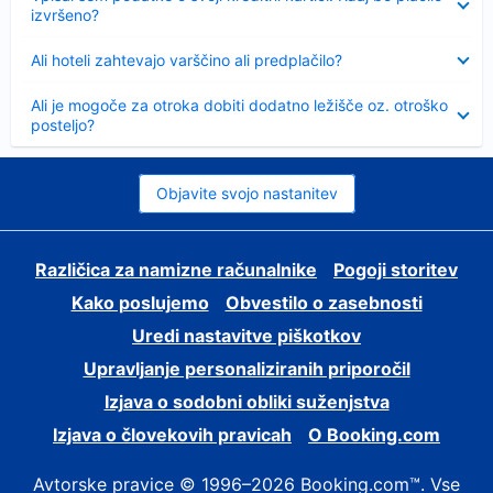
izvršeno?
Skrčeno
Ali hoteli zahtevajo varščino ali predplačilo?
Skrčeno
Ali je mogoče za otroka dobiti dodatno ležišče oz. otroško
posteljo?
Objavite svojo nastanitev
Različica za namizne računalnike
Pogoji storitev
Kako poslujemo
Obvestilo o zasebnosti
Uredi nastavitve piškotkov
Upravljanje personaliziranih priporočil
Izjava o sodobni obliki suženjstva
Izjava o človekovih pravicah
O Booking.com
Avtorske pravice © 1996–2026 Booking.com™. Vse