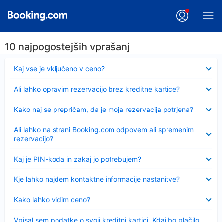
10 najpogostejših vprašanj
Skrčeno
Kaj vse je vključeno v ceno?
Skrčeno
Ali lahko opravim rezervacijo brez kreditne kartice?
Skrčeno
Kako naj se prepričam, da je moja rezervacija potrjena?
Skrčeno
Ali lahko na strani Booking.com odpovem ali spremenim
rezervacijo?
Skrčeno
Kaj je PIN-koda in zakaj jo potrebujem?
Skrčeno
Kje lahko najdem kontaktne informacije nastanitve?
Skrčeno
Kako lahko vidim ceno?
Skrčeno
Vpisal sem podatke o svoji kreditni kartici. Kdaj bo plačilo