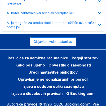
izvršeno?
Skrčeno
Ali hoteli zahtevajo varščino ali predplačilo?
Skrčeno
Ali je mogoče za otroka dobiti dodatno ležišče oz. otroško
posteljo?
Objavite svojo nastanitev
Različica za namizne računalnike
Pogoji storitev
Kako poslujemo
Obvestilo o zasebnosti
Uredi nastavitve piškotkov
Upravljanje personaliziranih priporočil
Izjava o sodobni obliki suženjstva
Izjava o človekovih pravicah
O Booking.com
Avtorske pravice © 1996–2026 Booking.com™. Vse