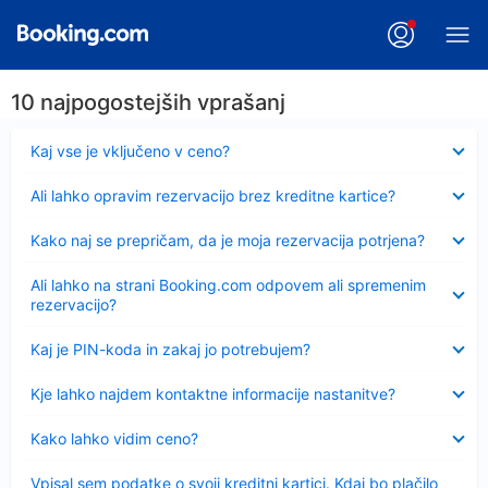
10 najpogostejših vprašanj
Skrčeno
Kaj vse je vključeno v ceno?
Skrčeno
Ali lahko opravim rezervacijo brez kreditne kartice?
Skrčeno
Kako naj se prepričam, da je moja rezervacija potrjena?
Skrčeno
Ali lahko na strani Booking.com odpovem ali spremenim
rezervacijo?
Skrčeno
Kaj je PIN-koda in zakaj jo potrebujem?
Skrčeno
Kje lahko najdem kontaktne informacije nastanitve?
Skrčeno
Kako lahko vidim ceno?
Skrčeno
Vpisal sem podatke o svoji kreditni kartici. Kdaj bo plačilo