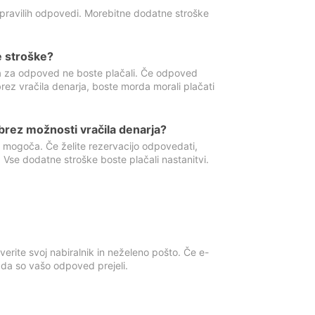
 pravilih odpovedi. Morebitne dodatne stroške
e stroške?
ka za odpoved ne boste plačali. Če odpoved
brez vračila denarja, boste morda morali plačati
rez možnosti vračila denarja?
 mogoča. Če želite rezervacijo odpovedati,
 Vse dodatne stroške boste plačali nastanitvi.
erite svoj nabiralnik in neželeno pošto. Če e-
, da so vašo odpoved prejeli.