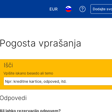
EUR
Zaprosite za 
Dodajte svo
Izbira valute. Vaša trenutna valut
Izbira jezika. Vaš trenutn
Pogosta vprašanja
Išči
Vpišite iskano besedo ali temo
Odpovedi
Ali lahko rezervacijo odpovem?