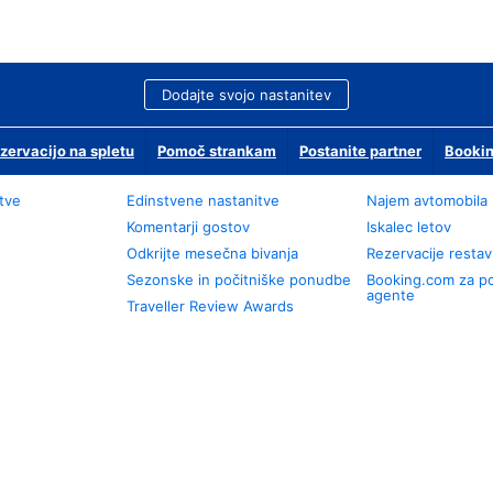
Dodajte svojo nastanitev
zervacijo na spletu
Pomoč strankam
Postanite partner
Bookin
tve
Edinstvene nastanitve
Najem avtomobila
Komentarji gostov
Iskalec letov
Odkrijte mesečna bivanja
Rezervacije restav
Sezonske in počitniške ponudbe
Booking.com za p
agente
Traveller Review Awards