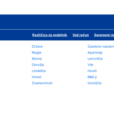
Različica za mobilnik
Vaš račun
Spremeni re
Države
Zasebne nastani
Regije
Apartmaji
Mesta
Letovišča
Okrožja
Vile
Letališča
Hostli
Hoteli
B&B-ji
Znamenitosti
Gostišča