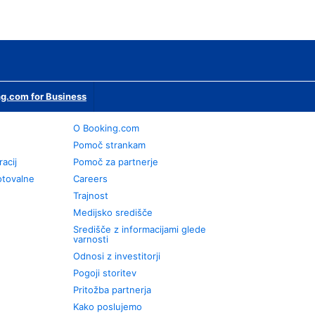
g.com for Business
O Booking.com
Pomoč strankam
racij
Pomoč za partnerje
otovalne
Careers
Trajnost
Medijsko središče
Središče z informacijami glede
varnosti
Odnosi z investitorji
Pogoji storitev
Pritožba partnerja
Kako poslujemo