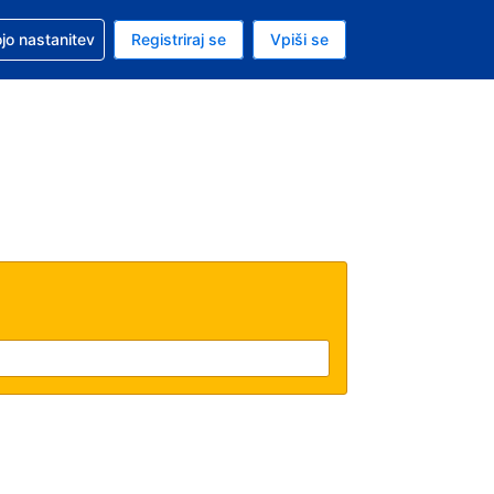
pomoč pri rezervaciji
jo nastanitev
Registriraj se
Vpiši se
a je evro
i jezik je Slovenščini