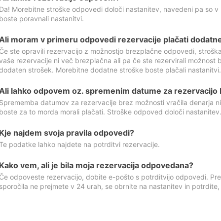
Da! Morebitne stroške odpovedi določi nastanitev, navedeni pa so v
boste poravnali nastanitvi.
Ali moram v primeru odpovedi rezervacije plačati dodatn
Če ste opravili rezervacijo z možnostjo brezplačne odpovedi, stroš
vaše rezervacije ni več brezplačna ali pa če ste rezervirali možnost 
dodaten strošek. Morebitne dodatne stroške boste plačali nastanitvi.
Ali lahko odpovem oz. spremenim datume za rezervacijo b
Sprememba datumov za rezervacije brez možnosti vračila denarja ni
boste za to morda morali plačati. Stroške odpoved določi nastanitev.
Kje najdem svoja pravila odpovedi?
Te podatke lahko najdete na potrditvi rezervacije.
Kako vem, ali je bila moja rezervacija odpovedana?
Če odpoveste rezervacijo, dobite e-pošto s potrditvijo odpovedi. Prev
sporočila ne prejmete v 24 urah, se obrnite na nastanitev in potrdite