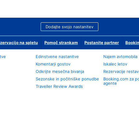
Dodajte svojo nastanitev
zervacijo na spletu
Pomoč strankam
Postanite partner
Bookin
tve
Edinstvene nastanitve
Najem avtomobila
Komentarji gostov
Iskalec letov
Odkrijte mesečna bivanja
Rezervacije restav
Sezonske in počitniške ponudbe
Booking.com za p
agente
Traveller Review Awards