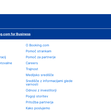
g.com for Business
O Booking.com
Pomoč strankam
racij
Pomoč za partnerje
otovalne
Careers
Trajnost
Medijsko središče
Središče z informacijami glede
varnosti
Odnosi z investitorji
Pogoji storitev
Pritožba partnerja
Kako poslujemo