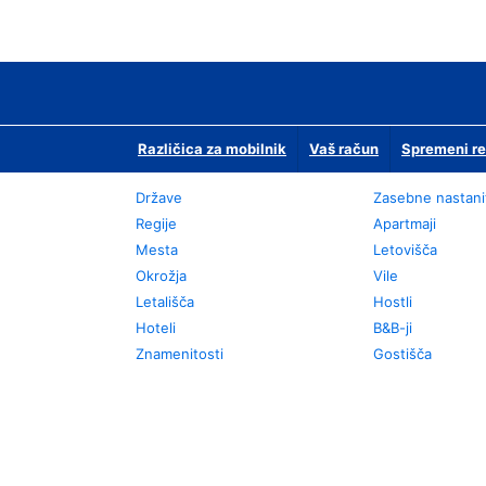
Različica za mobilnik
Vaš račun
Spremeni re
Države
Zasebne nastani
Regije
Apartmaji
Mesta
Letovišča
Okrožja
Vile
Letališča
Hostli
Hoteli
B&B-ji
Znamenitosti
Gostišča