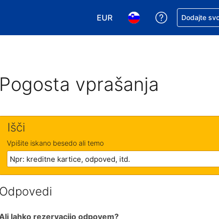
EUR
Zaprosite za 
Dodajte svo
Izbira valute. Vaša trenutna valut
Izbira jezika. Vaš trenutn
Pogosta vprašanja
Išči
Vpišite iskano besedo ali temo
Odpovedi
Ali lahko rezervacijo odpovem?