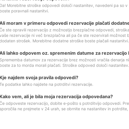
Da! Morebitne stroške odpovedi določi nastanitev, navedeni pa so v
boste poravnali nastanitvi.
Ali moram v primeru odpovedi rezervacije plačati dodatn
Če ste opravili rezervacijo z možnostjo brezplačne odpovedi, stroš
vaše rezervacije ni več brezplačna ali pa če ste rezervirali možnost 
dodaten strošek. Morebitne dodatne stroške boste plačali nastanitvi.
Ali lahko odpovem oz. spremenim datume za rezervacijo b
Sprememba datumov za rezervacije brez možnosti vračila denarja ni
boste za to morda morali plačati. Stroške odpoved določi nastanitev.
Kje najdem svoja pravila odpovedi?
Te podatke lahko najdete na potrditvi rezervacije.
Kako vem, ali je bila moja rezervacija odpovedana?
Če odpoveste rezervacijo, dobite e-pošto s potrditvijo odpovedi. Prev
sporočila ne prejmete v 24 urah, se obrnite na nastanitev in potrdite