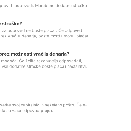
 pravilih odpovedi. Morebitne dodatne stroške
e stroške?
ka za odpoved ne boste plačali. Če odpoved
brez vračila denarja, boste morda morali plačati
rez možnosti vračila denarja?
 mogoča. Če želite rezervacijo odpovedati,
 Vse dodatne stroške boste plačali nastanitvi.
erite svoj nabiralnik in neželeno pošto. Če e-
, da so vašo odpoved prejeli.