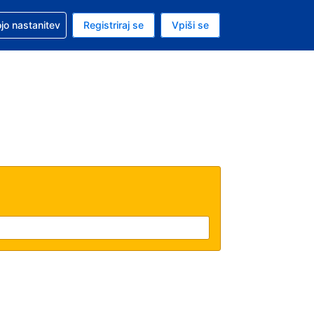
pomoč pri rezervaciji
jo nastanitev
Registriraj se
Vpiši se
a je evro
i jezik je Slovenščini