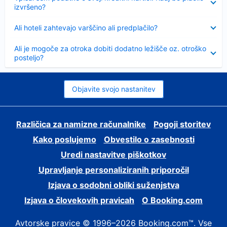
izvršeno?
Skrčeno
Ali hoteli zahtevajo varščino ali predplačilo?
Skrčeno
Ali je mogoče za otroka dobiti dodatno ležišče oz. otroško
posteljo?
Objavite svojo nastanitev
Različica za namizne računalnike
Pogoji storitev
Kako poslujemo
Obvestilo o zasebnosti
Uredi nastavitve piškotkov
Upravljanje personaliziranih priporočil
Izjava o sodobni obliki suženjstva
Izjava o človekovih pravicah
O Booking.com
Avtorske pravice © 1996–2026 Booking.com™. Vse