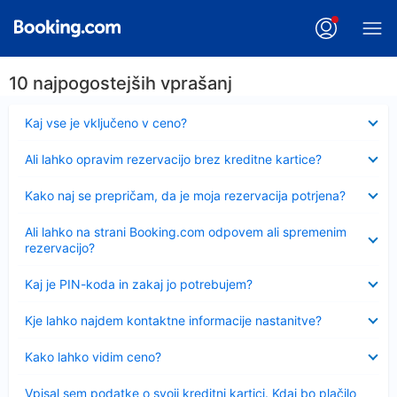
10 najpogostejših vprašanj
Skrčeno
Kaj vse je vključeno v ceno?
Skrčeno
Ali lahko opravim rezervacijo brez kreditne kartice?
Skrčeno
Kako naj se prepričam, da je moja rezervacija potrjena?
Skrčeno
Ali lahko na strani Booking.com odpovem ali spremenim
rezervacijo?
Skrčeno
Kaj je PIN-koda in zakaj jo potrebujem?
Skrčeno
Kje lahko najdem kontaktne informacije nastanitve?
Skrčeno
Kako lahko vidim ceno?
Skrčeno
Vpisal sem podatke o svoji kreditni kartici. Kdaj bo plačilo