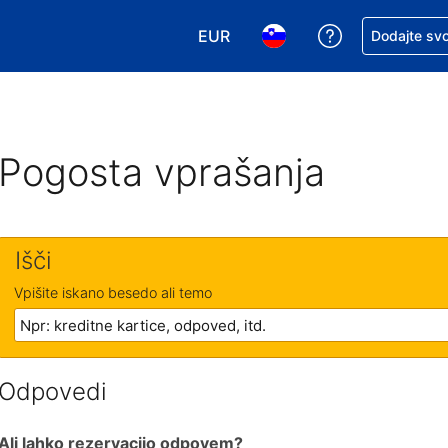
EUR
Zaprosite za 
Dodajte svo
Izbira valute. Vaša trenutna valut
Izbira jezika. Vaš trenutn
Pogosta vprašanja
Išči
Vpišite iskano besedo ali temo
Odpovedi
Ali lahko rezervacijo odpovem?