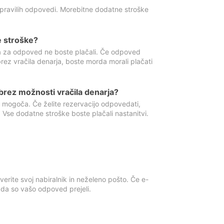
 pravilih odpovedi. Morebitne dodatne stroške
e stroške?
ka za odpoved ne boste plačali. Če odpoved
brez vračila denarja, boste morda morali plačati
rez možnosti vračila denarja?
 mogoča. Če želite rezervacijo odpovedati,
 Vse dodatne stroške boste plačali nastanitvi.
erite svoj nabiralnik in neželeno pošto. Če e-
, da so vašo odpoved prejeli.