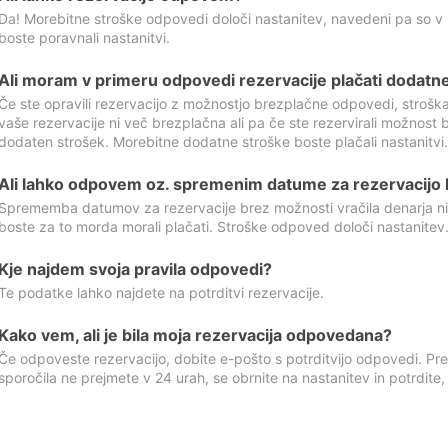
Da! Morebitne stroške odpovedi določi nastanitev, navedeni pa so v
boste poravnali nastanitvi.
Ali moram v primeru odpovedi rezervacije plačati dodatn
Če ste opravili rezervacijo z možnostjo brezplačne odpovedi, stroš
vaše rezervacije ni več brezplačna ali pa če ste rezervirali možnost 
dodaten strošek. Morebitne dodatne stroške boste plačali nastanitvi.
Ali lahko odpovem oz. spremenim datume za rezervacijo b
Sprememba datumov za rezervacije brez možnosti vračila denarja ni
boste za to morda morali plačati. Stroške odpoved določi nastanitev.
Kje najdem svoja pravila odpovedi?
Te podatke lahko najdete na potrditvi rezervacije.
Kako vem, ali je bila moja rezervacija odpovedana?
Če odpoveste rezervacijo, dobite e-pošto s potrditvijo odpovedi. Prev
sporočila ne prejmete v 24 urah, se obrnite na nastanitev in potrdite