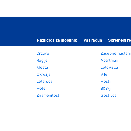
Različica za mobilnik
Vaš račun
Spremeni re
Države
Zasebne nastani
Regije
Apartmaji
Mesta
Letovišča
Okrožja
Vile
Letališča
Hostli
Hoteli
B&B-ji
Znamenitosti
Gostišča