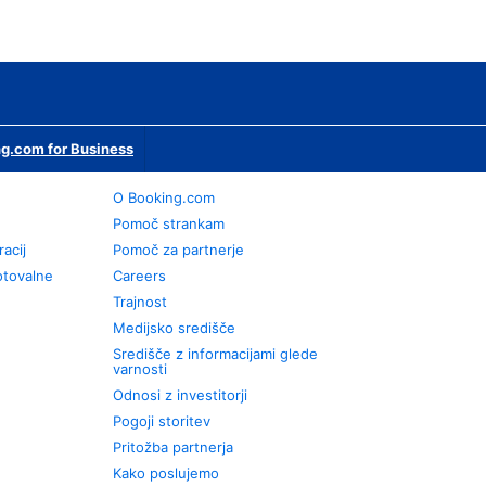
g.com for Business
O Booking.com
Pomoč strankam
racij
Pomoč za partnerje
otovalne
Careers
Trajnost
Medijsko središče
Središče z informacijami glede
varnosti
Odnosi z investitorji
Pogoji storitev
Pritožba partnerja
Kako poslujemo