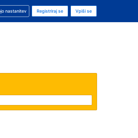
pomoč pri rezervaciji
jo nastanitev
Registriraj se
Vpiši se
a je evro
i jezik je Slovenščini