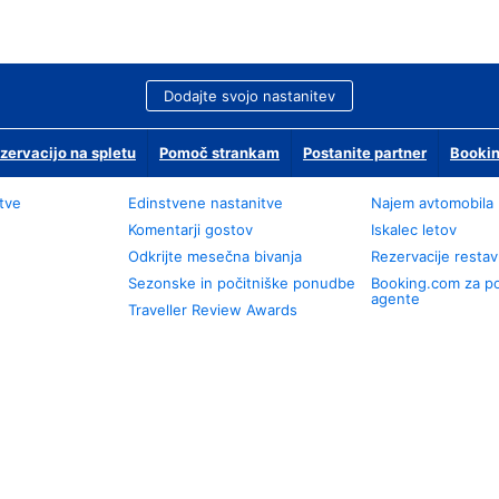
Dodajte svojo nastanitev
zervacijo na spletu
Pomoč strankam
Postanite partner
Bookin
tve
Edinstvene nastanitve
Najem avtomobila
Komentarji gostov
Iskalec letov
Odkrijte mesečna bivanja
Rezervacije restav
Sezonske in počitniške ponudbe
Booking.com za p
agente
Traveller Review Awards