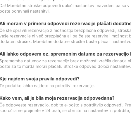
Da! Morebitne stroške odpovedi določi nastanitev, navedeni pa so v
boste poravnali nastanitvi.
Ali moram v primeru odpovedi rezervacije plačati dodatn
Če ste opravili rezervacijo z možnostjo brezplačne odpovedi, stroš
vaše rezervacije ni več brezplačna ali pa če ste rezervirali možnost 
dodaten strošek. Morebitne dodatne stroške boste plačali nastanitvi.
Ali lahko odpovem oz. spremenim datume za rezervacijo b
Sprememba datumov za rezervacije brez možnosti vračila denarja ni
boste za to morda morali plačati. Stroške odpoved določi nastanitev.
Kje najdem svoja pravila odpovedi?
Te podatke lahko najdete na potrditvi rezervacije.
Kako vem, ali je bila moja rezervacija odpovedana?
Če odpoveste rezervacijo, dobite e-pošto s potrditvijo odpovedi. Prev
sporočila ne prejmete v 24 urah, se obrnite na nastanitev in potrdite