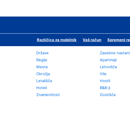
Različica za mobilnik
Vaš račun
Spremeni re
Države
Zasebne nastani
Regije
Apartmaji
Mesta
Letovišča
Okrožja
Vile
Letališča
Hostli
Hoteli
B&B-ji
Znamenitosti
Gostišča