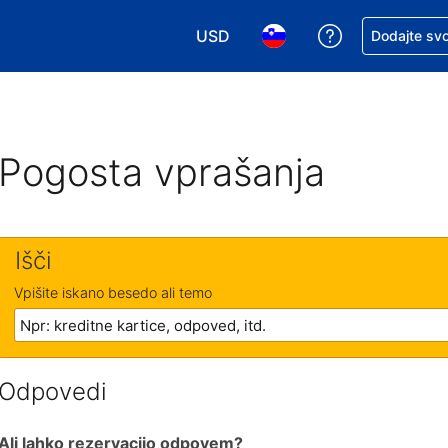
USD
Zaprosite za 
Dodajte svo
Izbira valute. Vaša trenutna valut
Izbira jezika. Vaš trenutn
Pogosta vprašanja
Išči
Vpišite iskano besedo ali temo
Odpovedi
Ali lahko rezervacijo odpovem?