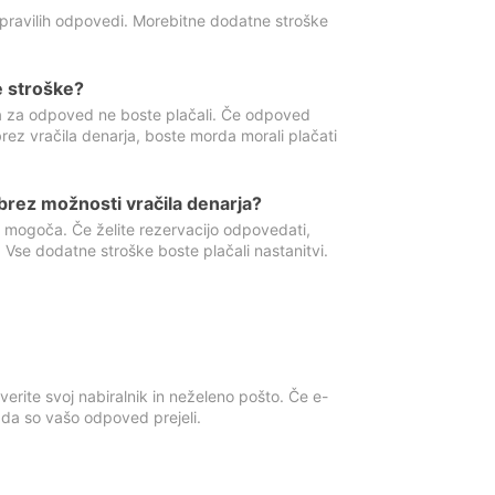
 pravilih odpovedi. Morebitne dodatne stroške
e stroške?
ka za odpoved ne boste plačali. Če odpoved
brez vračila denarja, boste morda morali plačati
rez možnosti vračila denarja?
 mogoča. Če želite rezervacijo odpovedati,
 Vse dodatne stroške boste plačali nastanitvi.
erite svoj nabiralnik in neželeno pošto. Če e-
, da so vašo odpoved prejeli.