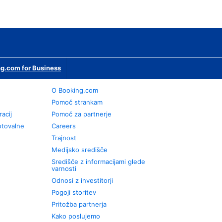
g.com for Business
O Booking.com
Pomoč strankam
racij
Pomoč za partnerje
otovalne
Careers
Trajnost
Medijsko središče
Središče z informacijami glede
varnosti
Odnosi z investitorji
Pogoji storitev
Pritožba partnerja
Kako poslujemo