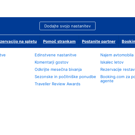
Dodajte svojo nastanitev
zervacijo na spletu
Pomoč strankam
Postanite partner
Bookin
tve
Edinstvene nastanitve
Najem avtomobila
Komentarji gostov
Iskalec letov
Odkrijte mesečna bivanja
Rezervacije restav
Sezonske in počitniške ponudbe
Booking.com za p
agente
Traveller Review Awards