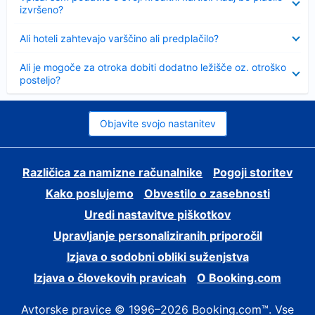
izvršeno?
Skrčeno
Ali hoteli zahtevajo varščino ali predplačilo?
Skrčeno
Ali je mogoče za otroka dobiti dodatno ležišče oz. otroško
posteljo?
Objavite svojo nastanitev
Različica za namizne računalnike
Pogoji storitev
Kako poslujemo
Obvestilo o zasebnosti
Uredi nastavitve piškotkov
Upravljanje personaliziranih priporočil
Izjava o sodobni obliki suženjstva
Izjava o človekovih pravicah
O Booking.com
Avtorske pravice © 1996–2026 Booking.com™. Vse