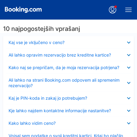
10 najpogostejših vprašanj
Skrčeno
Kaj vse je vključeno v ceno?
Skrčeno
Ali lahko opravim rezervacijo brez kreditne kartice?
Skrčeno
Kako naj se prepričam, da je moja rezervacija potrjena?
Skrčeno
Ali lahko na strani Booking.com odpovem ali spremenim
rezervacijo?
Skrčeno
Kaj je PIN-koda in zakaj jo potrebujem?
Skrčeno
Kje lahko najdem kontaktne informacije nastanitve?
Skrčeno
Kako lahko vidim ceno?
Skrčeno
Vpisal sem podatke o svoji kreditni kartici. Kdaj bo plačilo