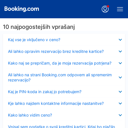
10 najpogostejših vprašanj
Skrčeno
Kaj vse je vključeno v ceno?
Skrčeno
Ali lahko opravim rezervacijo brez kreditne kartice?
Skrčeno
Kako naj se prepričam, da je moja rezervacija potrjena?
Skrčeno
Ali lahko na strani Booking.com odpovem ali spremenim
rezervacijo?
Skrčeno
Kaj je PIN-koda in zakaj jo potrebujem?
Skrčeno
Kje lahko najdem kontaktne informacije nastanitve?
Skrčeno
Kako lahko vidim ceno?
Skrčeno
Vpisal sem podatke o svoji kreditni kartici. Kdaj bo plačilo