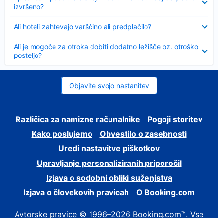
izvršeno?
Skrčeno
Ali hoteli zahtevajo varščino ali predplačilo?
Skrčeno
Ali je mogoče za otroka dobiti dodatno ležišče oz. otroško
posteljo?
Objavite svojo nastanitev
Različica za namizne računalnike
Pogoji storitev
Kako poslujemo
Obvestilo o zasebnosti
Uredi nastavitve piškotkov
Upravljanje personaliziranih priporočil
Izjava o sodobni obliki suženjstva
Izjava o človekovih pravicah
O Booking.com
Avtorske pravice © 1996–2026 Booking.com™. Vse