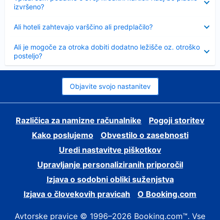
izvršeno?
Skrčeno
Ali hoteli zahtevajo varščino ali predplačilo?
Skrčeno
Ali je mogoče za otroka dobiti dodatno ležišče oz. otroško
posteljo?
Objavite svojo nastanitev
Različica za namizne računalnike
Pogoji storitev
Kako poslujemo
Obvestilo o zasebnosti
Uredi nastavitve piškotkov
Upravljanje personaliziranih priporočil
Izjava o sodobni obliki suženjstva
Izjava o človekovih pravicah
O Booking.com
Avtorske pravice © 1996–2026 Booking.com™. Vse