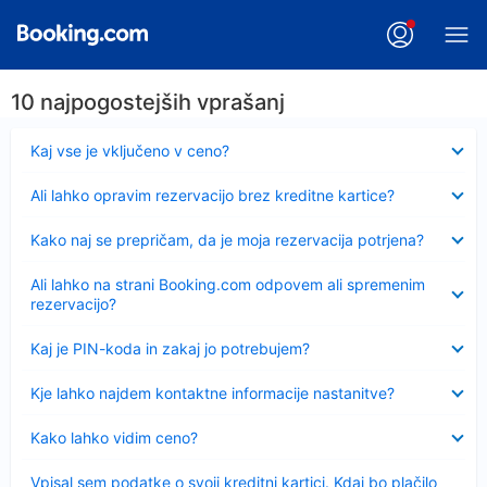
10 najpogostejših vprašanj
Skrčeno
Kaj vse je vključeno v ceno?
Skrčeno
Ali lahko opravim rezervacijo brez kreditne kartice?
Skrčeno
Kako naj se prepričam, da je moja rezervacija potrjena?
Skrčeno
Ali lahko na strani Booking.com odpovem ali spremenim
rezervacijo?
Skrčeno
Kaj je PIN-koda in zakaj jo potrebujem?
Skrčeno
Kje lahko najdem kontaktne informacije nastanitve?
Skrčeno
Kako lahko vidim ceno?
Skrčeno
Vpisal sem podatke o svoji kreditni kartici. Kdaj bo plačilo