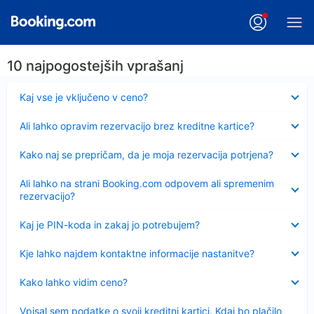
10 najpogostejših vprašanj
Skrčeno
Kaj vse je vključeno v ceno?
Skrčeno
Ali lahko opravim rezervacijo brez kreditne kartice?
Skrčeno
Kako naj se prepričam, da je moja rezervacija potrjena?
Skrčeno
Ali lahko na strani Booking.com odpovem ali spremenim
rezervacijo?
Skrčeno
Kaj je PIN-koda in zakaj jo potrebujem?
Skrčeno
Kje lahko najdem kontaktne informacije nastanitve?
Skrčeno
Kako lahko vidim ceno?
Skrčeno
Vpisal sem podatke o svoji kreditni kartici. Kdaj bo plačilo