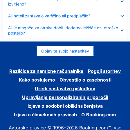
izvršeno?
Skrčeno
Ali hoteli zahtevajo varščino ali predplačilo?
Skrčeno
Ali je mogoče za otroka dobiti dodatno ležišče oz. otroško
posteljo?
Objavite svojo nastanitev
Različica za namizne računalnike
Pogoji storitev
Kako poslujemo
Obvestilo o zasebnosti
Uredi nastavitve piškotkov
Upravljanje personaliziranih priporočil
Izjava o sodobni obliki suženjstva
Izjava o človekovih pravicah
O Booking.com
Avtorske pravice © 1996–2026 Booking.com™. Vse