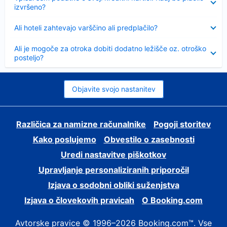
izvršeno?
Skrčeno
Ali hoteli zahtevajo varščino ali predplačilo?
Skrčeno
Ali je mogoče za otroka dobiti dodatno ležišče oz. otroško
posteljo?
Objavite svojo nastanitev
Različica za namizne računalnike
Pogoji storitev
Kako poslujemo
Obvestilo o zasebnosti
Uredi nastavitve piškotkov
Upravljanje personaliziranih priporočil
Izjava o sodobni obliki suženjstva
Izjava o človekovih pravicah
O Booking.com
Avtorske pravice © 1996–2026 Booking.com™. Vse