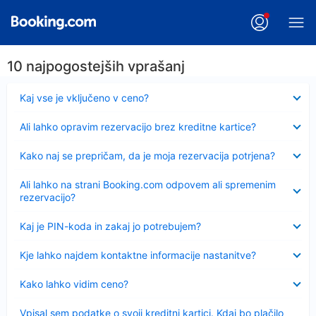
10 najpogostejših vprašanj
Skrčeno
Kaj vse je vključeno v ceno?
Skrčeno
Ali lahko opravim rezervacijo brez kreditne kartice?
Skrčeno
Kako naj se prepričam, da je moja rezervacija potrjena?
Skrčeno
Ali lahko na strani Booking.com odpovem ali spremenim
rezervacijo?
Skrčeno
Kaj je PIN-koda in zakaj jo potrebujem?
Skrčeno
Kje lahko najdem kontaktne informacije nastanitve?
Skrčeno
Kako lahko vidim ceno?
Skrčeno
Vpisal sem podatke o svoji kreditni kartici. Kdaj bo plačilo