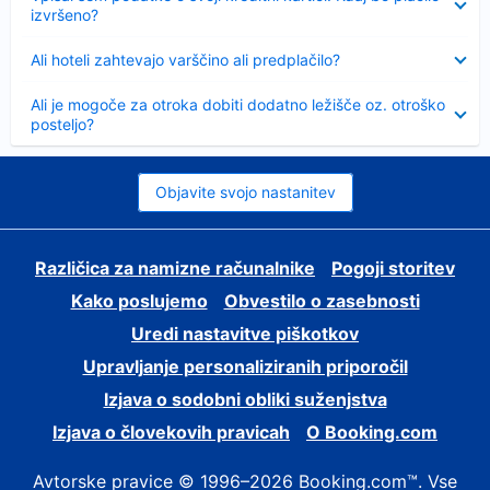
izvršeno?
Skrčeno
Ali hoteli zahtevajo varščino ali predplačilo?
Skrčeno
Ali je mogoče za otroka dobiti dodatno ležišče oz. otroško
posteljo?
Objavite svojo nastanitev
Različica za namizne računalnike
Pogoji storitev
Kako poslujemo
Obvestilo o zasebnosti
Uredi nastavitve piškotkov
Upravljanje personaliziranih priporočil
Izjava o sodobni obliki suženjstva
Izjava o človekovih pravicah
O Booking.com
Avtorske pravice © 1996–2026 Booking.com™. Vse