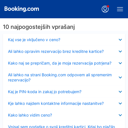
10 najpogostejših vprašanj
Skrčeno
Kaj vse je vključeno v ceno?
Skrčeno
Ali lahko opravim rezervacijo brez kreditne kartice?
Skrčeno
Kako naj se prepričam, da je moja rezervacija potrjena?
Skrčeno
Ali lahko na strani Booking.com odpovem ali spremenim
rezervacijo?
Skrčeno
Kaj je PIN-koda in zakaj jo potrebujem?
Skrčeno
Kje lahko najdem kontaktne informacije nastanitve?
Skrčeno
Kako lahko vidim ceno?
Skrčeno
Vpisal sem podatke o svoji kreditni kartici. Kdaj bo plačilo