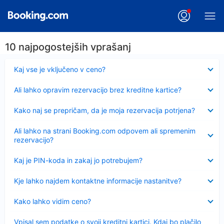
10 najpogostejših vprašanj
Skrčeno
Kaj vse je vključeno v ceno?
Skrčeno
Ali lahko opravim rezervacijo brez kreditne kartice?
Skrčeno
Kako naj se prepričam, da je moja rezervacija potrjena?
Skrčeno
Ali lahko na strani Booking.com odpovem ali spremenim
rezervacijo?
Skrčeno
Kaj je PIN-koda in zakaj jo potrebujem?
Skrčeno
Kje lahko najdem kontaktne informacije nastanitve?
Skrčeno
Kako lahko vidim ceno?
Skrčeno
Vpisal sem podatke o svoji kreditni kartici. Kdaj bo plačilo