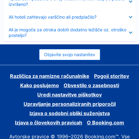
izvršeno?
Skrčeno
Ali hoteli zahtevajo varščino ali predplačilo?
Skrčeno
Ali je mogoče za otroka dobiti dodatno ležišče oz. otroško
posteljo?
Objavite svojo nastanitev
Različica za namizne računalnike
Pogoji storitev
Kako poslujemo
Obvestilo o zasebnosti
Uredi nastavitve piškotkov
Upravljanje personaliziranih priporočil
Izjava o sodobni obliki suženjstva
Izjava o človekovih pravicah
O Booking.com
Avtorske pravice © 1996–2026 Booking.com™. Vse