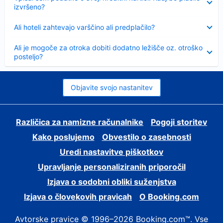
izvršeno?
Skrčeno
Ali hoteli zahtevajo varščino ali predplačilo?
Skrčeno
Ali je mogoče za otroka dobiti dodatno ležišče oz. otroško
posteljo?
Objavite svojo nastanitev
Različica za namizne računalnike
Pogoji storitev
Kako poslujemo
Obvestilo o zasebnosti
Uredi nastavitve piškotkov
Upravljanje personaliziranih priporočil
Izjava o sodobni obliki suženjstva
Izjava o človekovih pravicah
O Booking.com
Avtorske pravice © 1996–2026 Booking.com™. Vse