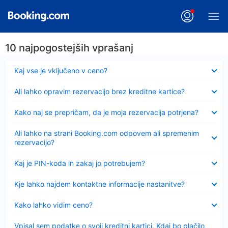
10 najpogostejših vprašanj
Skrčeno
Kaj vse je vključeno v ceno?
Skrčeno
Ali lahko opravim rezervacijo brez kreditne kartice?
Skrčeno
Kako naj se prepričam, da je moja rezervacija potrjena?
Skrčeno
Ali lahko na strani Booking.com odpovem ali spremenim
rezervacijo?
Skrčeno
Kaj je PIN-koda in zakaj jo potrebujem?
Skrčeno
Kje lahko najdem kontaktne informacije nastanitve?
Skrčeno
Kako lahko vidim ceno?
Skrčeno
Vpisal sem podatke o svoji kreditni kartici. Kdaj bo plačilo