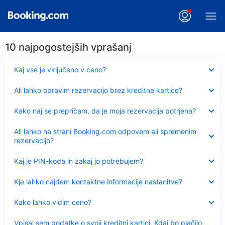
10 najpogostejših vprašanj
Skrčeno
Kaj vse je vključeno v ceno?
Skrčeno
Ali lahko opravim rezervacijo brez kreditne kartice?
Skrčeno
Kako naj se prepričam, da je moja rezervacija potrjena?
Skrčeno
Ali lahko na strani Booking.com odpovem ali spremenim
rezervacijo?
Skrčeno
Kaj je PIN-koda in zakaj jo potrebujem?
Skrčeno
Kje lahko najdem kontaktne informacije nastanitve?
Skrčeno
Kako lahko vidim ceno?
Skrčeno
Vpisal sem podatke o svoji kreditni kartici. Kdaj bo plačilo