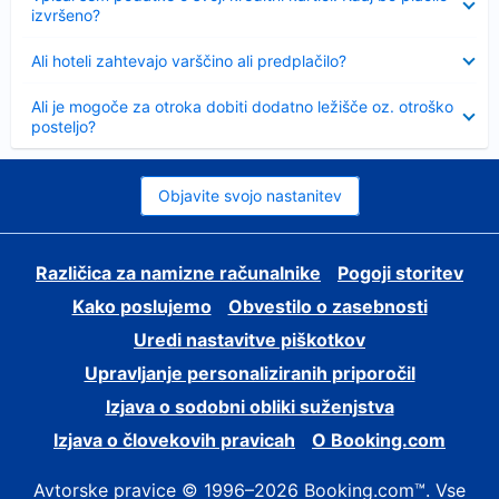
izvršeno?
Skrčeno
Ali hoteli zahtevajo varščino ali predplačilo?
Skrčeno
Ali je mogoče za otroka dobiti dodatno ležišče oz. otroško
posteljo?
Objavite svojo nastanitev
Različica za namizne računalnike
Pogoji storitev
Kako poslujemo
Obvestilo o zasebnosti
Uredi nastavitve piškotkov
Upravljanje personaliziranih priporočil
Izjava o sodobni obliki suženjstva
Izjava o človekovih pravicah
O Booking.com
Avtorske pravice © 1996–2026 Booking.com™. Vse