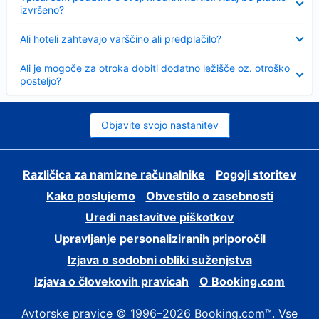
izvršeno?
Skrčeno
Ali hoteli zahtevajo varščino ali predplačilo?
Skrčeno
Ali je mogoče za otroka dobiti dodatno ležišče oz. otroško
posteljo?
Objavite svojo nastanitev
Različica za namizne računalnike
Pogoji storitev
Kako poslujemo
Obvestilo o zasebnosti
Uredi nastavitve piškotkov
Upravljanje personaliziranih priporočil
Izjava o sodobni obliki suženjstva
Izjava o človekovih pravicah
O Booking.com
Avtorske pravice © 1996–2026 Booking.com™. Vse