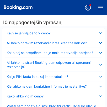
10 najpogostejših vprašanj
Skrčeno
Kaj vse je vključeno v ceno?
Skrčeno
Ali lahko opravim rezervacijo brez kreditne kartice?
Skrčeno
Kako naj se prepričam, da je moja rezervacija potrjena?
Skrčeno
Ali lahko na strani Booking.com odpovem ali spremenim
rezervacijo?
Skrčeno
Kaj je PIN-koda in zakaj jo potrebujem?
Skrčeno
Kje lahko najdem kontaktne informacije nastanitve?
Skrčeno
Kako lahko vidim ceno?
Skrčeno
Vpisal sem podatke o svoji kreditni kartici. Kdaj bo plačilo