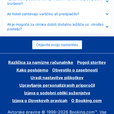
izvršeno?
Skrčeno
Ali hoteli zahtevajo varščino ali predplačilo?
Skrčeno
Ali je mogoče za otroka dobiti dodatno ležišče oz. otroško
posteljo?
Objavite svojo nastanitev
Različica za namizne računalnike
Pogoji storitev
Kako poslujemo
Obvestilo o zasebnosti
Uredi nastavitve piškotkov
Upravljanje personaliziranih priporočil
Izjava o sodobni obliki suženjstva
Izjava o človekovih pravicah
O Booking.com
Avtorske pravice © 1996–2026 Booking.com™. Vse