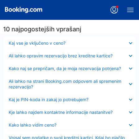
10 najpogostejših vprašanj
Skrčeno
Kaj vse je vključeno v ceno?
Skrčeno
Ali lahko opravim rezervacijo brez kreditne kartice?
Skrčeno
Kako naj se prepričam, da je moja rezervacija potrjena?
Skrčeno
Ali lahko na strani Booking.com odpovem ali spremenim
rezervacijo?
Skrčeno
Kaj je PIN-koda in zakaj jo potrebujem?
Skrčeno
Kje lahko najdem kontaktne informacije nastanitve?
Skrčeno
Kako lahko vidim ceno?
Skrčeno
Vpisal sem podatke o svoji kreditni kartici. Kdaj bo plačilo