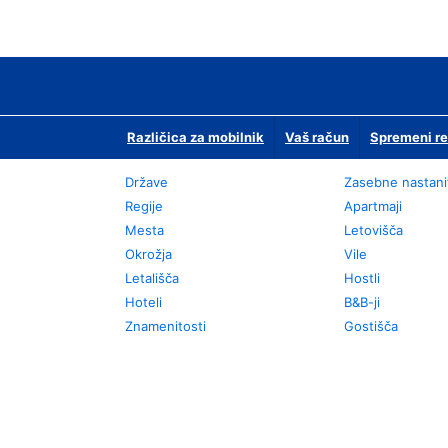
Različica za mobilnik
Vaš račun
Spremeni re
Države
Zasebne nastani
Regije
Apartmaji
Mesta
Letovišča
Okrožja
Vile
Letališča
Hostli
Hoteli
B&B-ji
Znamenitosti
Gostišča