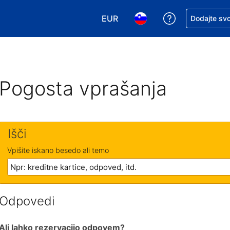
EUR
Zaprosite za 
Dodajte svo
Izbira valute. Vaša trenutna valut
Izbira jezika. Vaš trenutn
Pogosta vprašanja
Išči
Vpišite iskano besedo ali temo
Odpovedi
Ali lahko rezervacijo odpovem?