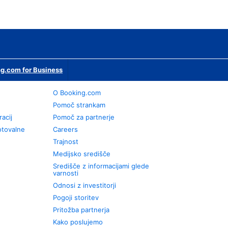
g.com for Business
O Booking.com
Pomoč strankam
racij
Pomoč za partnerje
otovalne
Careers
Trajnost
Medijsko središče
Središče z informacijami glede
varnosti
Odnosi z investitorji
Pogoji storitev
Pritožba partnerja
Kako poslujemo