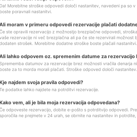
Da! Morebitne stroške odpovedi določi nastanitev, navedeni pa so v
boste poravnali nastanitvi.
Ali moram v primeru odpovedi rezervacije plačati dodatn
Če ste opravili rezervacijo z možnostjo brezplačne odpovedi, stroš
vaše rezervacije ni več brezplačna ali pa če ste rezervirali možnost 
dodaten strošek. Morebitne dodatne stroške boste plačali nastanitvi.
Ali lahko odpovem oz. spremenim datume za rezervacijo b
Sprememba datumov za rezervacije brez možnosti vračila denarja ni
boste za to morda morali plačati. Stroške odpoved določi nastanitev.
Kje najdem svoja pravila odpovedi?
Te podatke lahko najdete na potrditvi rezervacije.
Kako vem, ali je bila moja rezervacija odpovedana?
Če odpoveste rezervacijo, dobite e-pošto s potrditvijo odpovedi. Prev
sporočila ne prejmete v 24 urah, se obrnite na nastanitev in potrdite