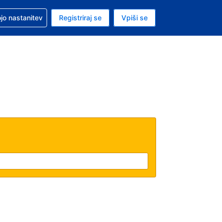
pomoč pri rezervaciji
jo nastanitev
Registriraj se
Vpiši se
a je evro
i jezik je Slovenščini