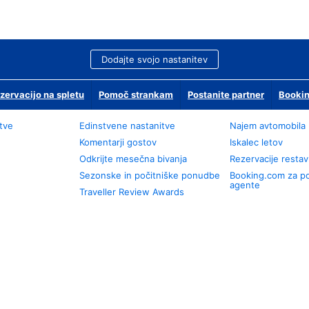
Dodajte svojo nastanitev
zervacijo na spletu
Pomoč strankam
Postanite partner
Bookin
tve
Edinstvene nastanitve
Najem avtomobila
Komentarji gostov
Iskalec letov
Odkrijte mesečna bivanja
Rezervacije restav
Sezonske in počitniške ponudbe
Booking.com za p
agente
Traveller Review Awards