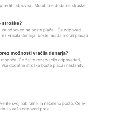
 pravilih odpovedi. Morebitne dodatne stroške
e stroške?
ka za odpoved ne boste plačali. Če odpoved
brez vračila denarja, boste morda morali plačati
rez možnosti vračila denarja?
 mogoča. Če želite rezervacijo odpovedati,
 Vse dodatne stroške boste plačali nastanitvi.
erite svoj nabiralnik in neželeno pošto. Če e-
, da so vašo odpoved prejeli.