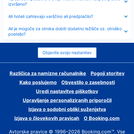
izvršeno?
Skrčeno
Ali hoteli zahtevajo varščino ali predplačilo?
Skrčeno
Ali je mogoče za otroka dobiti dodatno ležišče oz. otroško
posteljo?
Objavite svojo nastanitev
Različica za namizne računalnike
Pogoji storitev
Kako poslujemo
Obvestilo o zasebnosti
Uredi nastavitve piškotkov
Upravljanje personaliziranih priporočil
Izjava o sodobni obliki suženjstva
Izjava o človekovih pravicah
O Booking.com
Avtorske pravice © 1996–2026 Booking.com™. Vse