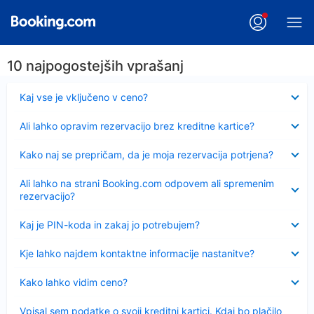
10 najpogostejših vprašanj
Skrčeno
Kaj vse je vključeno v ceno?
Skrčeno
Ali lahko opravim rezervacijo brez kreditne kartice?
Skrčeno
Kako naj se prepričam, da je moja rezervacija potrjena?
Skrčeno
Ali lahko na strani Booking.com odpovem ali spremenim
rezervacijo?
Skrčeno
Kaj je PIN-koda in zakaj jo potrebujem?
Skrčeno
Kje lahko najdem kontaktne informacije nastanitve?
Skrčeno
Kako lahko vidim ceno?
Skrčeno
Vpisal sem podatke o svoji kreditni kartici. Kdaj bo plačilo