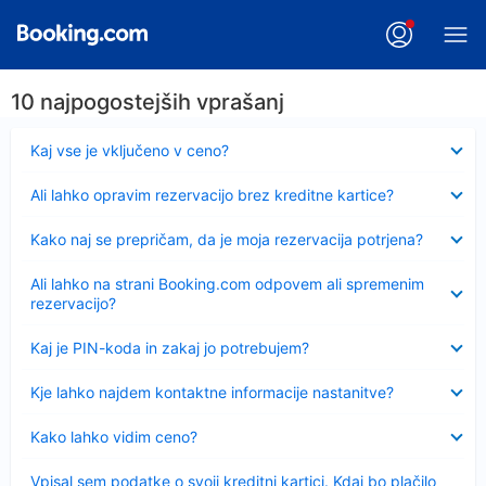
10 najpogostejših vprašanj
Skrčeno
Kaj vse je vključeno v ceno?
Skrčeno
Ali lahko opravim rezervacijo brez kreditne kartice?
Skrčeno
Kako naj se prepričam, da je moja rezervacija potrjena?
Skrčeno
Ali lahko na strani Booking.com odpovem ali spremenim
rezervacijo?
Skrčeno
Kaj je PIN-koda in zakaj jo potrebujem?
Skrčeno
Kje lahko najdem kontaktne informacije nastanitve?
Skrčeno
Kako lahko vidim ceno?
Skrčeno
Vpisal sem podatke o svoji kreditni kartici. Kdaj bo plačilo