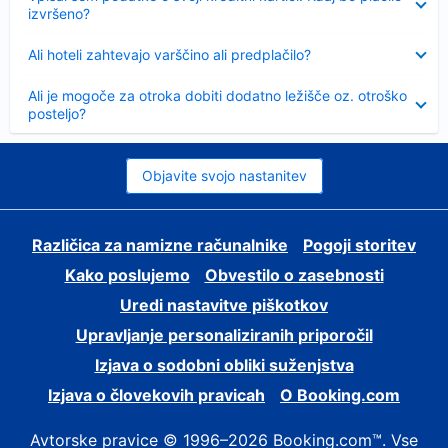
izvršeno?
Skrčeno
Ali hoteli zahtevajo varščino ali predplačilo?
Skrčeno
Ali je mogoče za otroka dobiti dodatno ležišče oz. otroško
posteljo?
Objavite svojo nastanitev
Različica za namizne računalnike
Pogoji storitev
Kako poslujemo
Obvestilo o zasebnosti
Uredi nastavitve piškotkov
Upravljanje personaliziranih priporočil
Izjava o sodobni obliki suženjstva
Izjava o človekovih pravicah
O Booking.com
Avtorske pravice © 1996–2026 Booking.com™. Vse