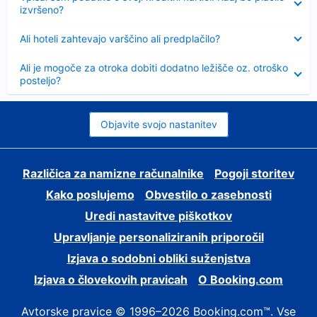
izvršeno?
Skrčeno
Ali hoteli zahtevajo varščino ali predplačilo?
Skrčeno
Ali je mogoče za otroka dobiti dodatno ležišče oz. otroško
posteljo?
Objavite svojo nastanitev
Različica za namizne računalnike
Pogoji storitev
Kako poslujemo
Obvestilo o zasebnosti
Uredi nastavitve piškotkov
Upravljanje personaliziranih priporočil
Izjava o sodobni obliki suženjstva
Izjava o človekovih pravicah
O Booking.com
Avtorske pravice © 1996–2026 Booking.com™. Vse