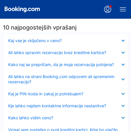
10 najpogostejših vprašanj
Skrčeno
Kaj vse je vključeno v ceno?
Skrčeno
Ali lahko opravim rezervacijo brez kreditne kartice?
Skrčeno
Kako naj se prepričam, da je moja rezervacija potrjena?
Skrčeno
Ali lahko na strani Booking.com odpovem ali spremenim
rezervacijo?
Skrčeno
Kaj je PIN-koda in zakaj jo potrebujem?
Skrčeno
Kje lahko najdem kontaktne informacije nastanitve?
Skrčeno
Kako lahko vidim ceno?
Skrčeno
Vpisal sem podatke o svoji kreditni kartici. Kdaj bo plačilo