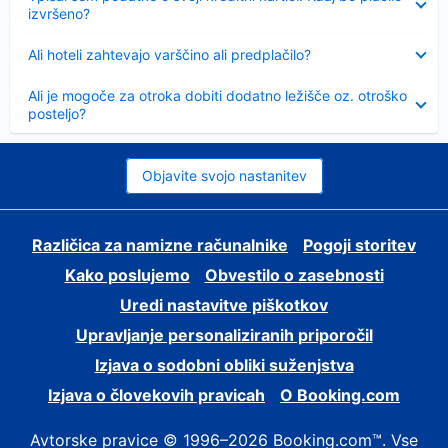
izvršeno?
Skrčeno
Ali hoteli zahtevajo varščino ali predplačilo?
Skrčeno
Ali je mogoče za otroka dobiti dodatno ležišče oz. otroško
posteljo?
Objavite svojo nastanitev
Različica za namizne računalnike
Pogoji storitev
Kako poslujemo
Obvestilo o zasebnosti
Uredi nastavitve piškotkov
Upravljanje personaliziranih priporočil
Izjava o sodobni obliki suženjstva
Izjava o človekovih pravicah
O Booking.com
Avtorske pravice © 1996–2026 Booking.com™. Vse