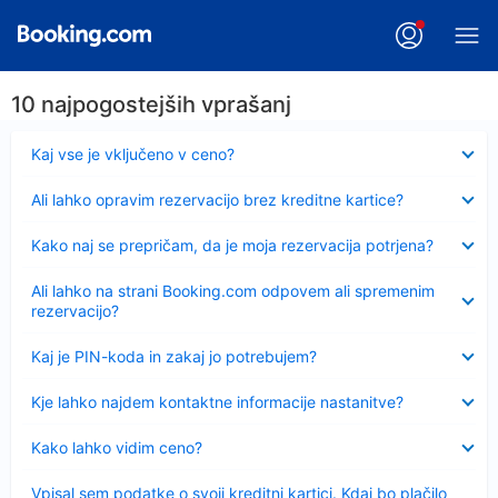
10 najpogostejših vprašanj
Skrčeno
Kaj vse je vključeno v ceno?
Skrčeno
Ali lahko opravim rezervacijo brez kreditne kartice?
Skrčeno
Kako naj se prepričam, da je moja rezervacija potrjena?
Skrčeno
Ali lahko na strani Booking.com odpovem ali spremenim
rezervacijo?
Skrčeno
Kaj je PIN-koda in zakaj jo potrebujem?
Skrčeno
Kje lahko najdem kontaktne informacije nastanitve?
Skrčeno
Kako lahko vidim ceno?
Skrčeno
Vpisal sem podatke o svoji kreditni kartici. Kdaj bo plačilo