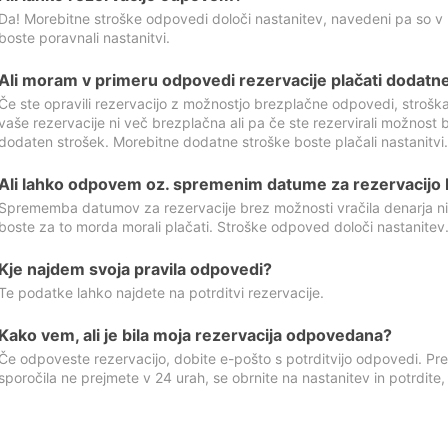
Da! Morebitne stroške odpovedi določi nastanitev, navedeni pa so v
boste poravnali nastanitvi.
Ali moram v primeru odpovedi rezervacije plačati dodatn
Če ste opravili rezervacijo z možnostjo brezplačne odpovedi, stroš
vaše rezervacije ni več brezplačna ali pa če ste rezervirali možnost 
dodaten strošek. Morebitne dodatne stroške boste plačali nastanitvi.
Ali lahko odpovem oz. spremenim datume za rezervacijo b
Sprememba datumov za rezervacije brez možnosti vračila denarja ni
boste za to morda morali plačati. Stroške odpoved določi nastanitev.
Kje najdem svoja pravila odpovedi?
Te podatke lahko najdete na potrditvi rezervacije.
Kako vem, ali je bila moja rezervacija odpovedana?
Če odpoveste rezervacijo, dobite e-pošto s potrditvijo odpovedi. Prev
sporočila ne prejmete v 24 urah, se obrnite na nastanitev in potrdite