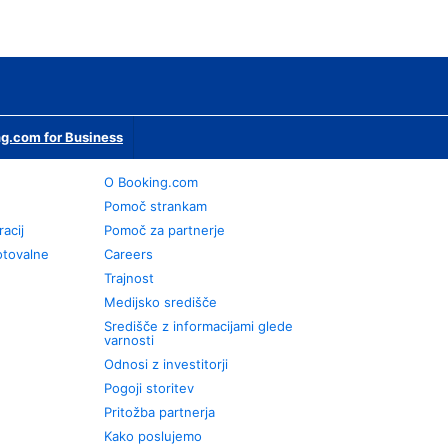
g.com for Business
O Booking.com
Pomoč strankam
racij
Pomoč za partnerje
otovalne
Careers
Trajnost
Medijsko središče
Središče z informacijami glede
varnosti
Odnosi z investitorji
Pogoji storitev
Pritožba partnerja
Kako poslujemo