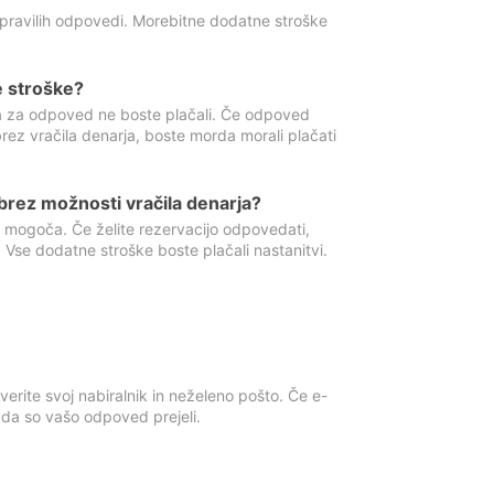
 pravilih odpovedi. Morebitne dodatne stroške
e stroške?
ka za odpoved ne boste plačali. Če odpoved
brez vračila denarja, boste morda morali plačati
rez možnosti vračila denarja?
 mogoča. Če želite rezervacijo odpovedati,
 Vse dodatne stroške boste plačali nastanitvi.
erite svoj nabiralnik in neželeno pošto. Če e-
, da so vašo odpoved prejeli.