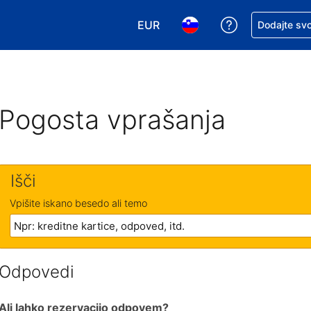
EUR
Zaprosite za 
Dodajte svo
Izbira valute. Vaša trenutna valut
Izbira jezika. Vaš trenutn
Pogosta vprašanja
Išči
Vpišite iskano besedo ali temo
Odpovedi
Ali lahko rezervacijo odpovem?