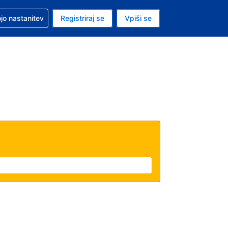
pomoč pri rezervaciji
jo nastanitev
Registriraj se
Vpiši se
a je evro
i jezik je Slovenščini