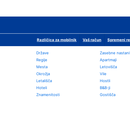
Različica za mobilnik
Vaš račun
Spremeni re
Države
Zasebne nastani
Regije
Apartmaji
Mesta
Letovišča
Okrožja
Vile
Letališča
Hostli
Hoteli
B&B-ji
Znamenitosti
Gostišča