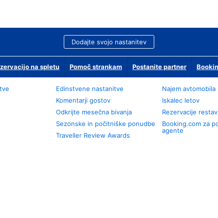
Dodajte svojo nastanitev
zervacijo na spletu
Pomoč strankam
Postanite partner
Bookin
tve
Edinstvene nastanitve
Najem avtomobila
Komentarji gostov
Iskalec letov
Odkrijte mesečna bivanja
Rezervacije restav
Sezonske in počitniške ponudbe
Booking.com za p
agente
Traveller Review Awards