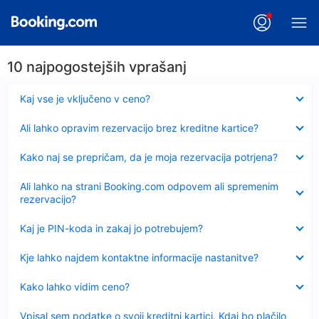
10 najpogostejših vprašanj
Skrčeno
Kaj vse je vključeno v ceno?
Skrčeno
Ali lahko opravim rezervacijo brez kreditne kartice?
Skrčeno
Kako naj se prepričam, da je moja rezervacija potrjena?
Skrčeno
Ali lahko na strani Booking.com odpovem ali spremenim
rezervacijo?
Skrčeno
Kaj je PIN-koda in zakaj jo potrebujem?
Skrčeno
Kje lahko najdem kontaktne informacije nastanitve?
Skrčeno
Kako lahko vidim ceno?
Skrčeno
Vpisal sem podatke o svoji kreditni kartici. Kdaj bo plačilo