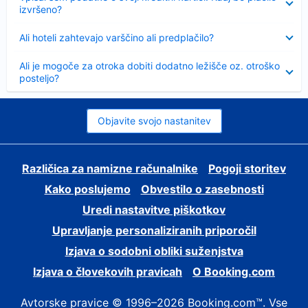
izvršeno?
Skrčeno
Ali hoteli zahtevajo varščino ali predplačilo?
Skrčeno
Ali je mogoče za otroka dobiti dodatno ležišče oz. otroško
posteljo?
Objavite svojo nastanitev
Različica za namizne računalnike
Pogoji storitev
Kako poslujemo
Obvestilo o zasebnosti
Uredi nastavitve piškotkov
Upravljanje personaliziranih priporočil
Izjava o sodobni obliki suženjstva
Izjava o človekovih pravicah
O Booking.com
Avtorske pravice © 1996–2026 Booking.com™. Vse