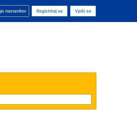
pomoč pri rezervaciji
jo nastanitev
Registriraj se
Vpiši se
a je ameriški dolar
i jezik je Slovenščini