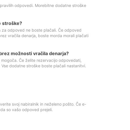
 pravilih odpovedi. Morebitne dodatne stroške
e stroške?
ka za odpoved ne boste plačali. Če odpoved
brez vračila denarja, boste morda morali plačati
rez možnosti vračila denarja?
 mogoča. Če želite rezervacijo odpovedati,
 Vse dodatne stroške boste plačali nastanitvi.
erite svoj nabiralnik in neželeno pošto. Če e-
, da so vašo odpoved prejeli.