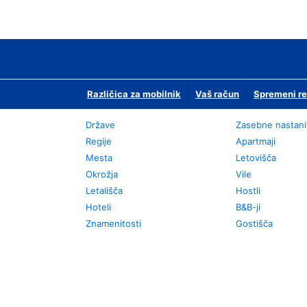
Različica za mobilnik
Vaš račun
Spremeni re
Države
Zasebne nastani
Regije
Apartmaji
Mesta
Letovišča
Okrožja
Vile
Letališča
Hostli
Hoteli
B&B-ji
Znamenitosti
Gostišča