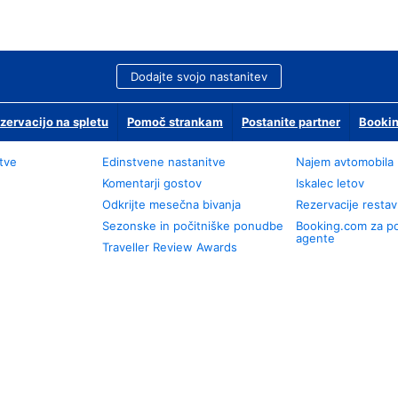
Dodajte svojo nastanitev
zervacijo na spletu
Pomoč strankam
Postanite partner
Bookin
tve
Edinstvene nastanitve
Najem avtomobila
Komentarji gostov
Iskalec letov
Odkrijte mesečna bivanja
Rezervacije restav
Sezonske in počitniške ponudbe
Booking.com za p
agente
Traveller Review Awards