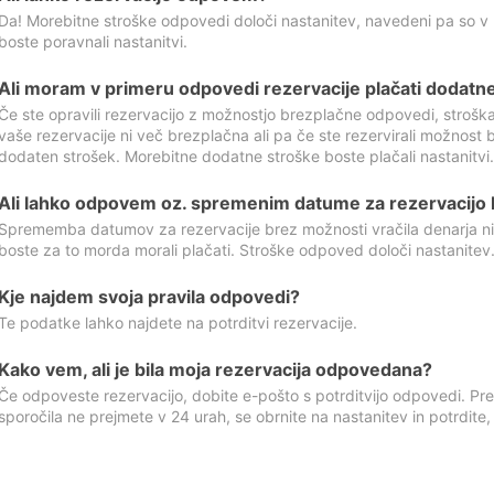
Da! Morebitne stroške odpovedi določi nastanitev, navedeni pa so v
boste poravnali nastanitvi.
Ali moram v primeru odpovedi rezervacije plačati dodatn
Če ste opravili rezervacijo z možnostjo brezplačne odpovedi, stroš
vaše rezervacije ni več brezplačna ali pa če ste rezervirali možnost 
dodaten strošek. Morebitne dodatne stroške boste plačali nastanitvi.
Ali lahko odpovem oz. spremenim datume za rezervacijo b
Sprememba datumov za rezervacije brez možnosti vračila denarja ni
boste za to morda morali plačati. Stroške odpoved določi nastanitev.
Kje najdem svoja pravila odpovedi?
Te podatke lahko najdete na potrditvi rezervacije.
Kako vem, ali je bila moja rezervacija odpovedana?
Če odpoveste rezervacijo, dobite e-pošto s potrditvijo odpovedi. Prev
sporočila ne prejmete v 24 urah, se obrnite na nastanitev in potrdite