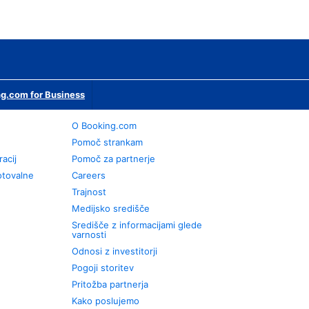
g.com for Business
O Booking.com
Pomoč strankam
racij
Pomoč za partnerje
otovalne
Careers
Trajnost
Medijsko središče
Središče z informacijami glede
varnosti
Odnosi z investitorji
Pogoji storitev
Pritožba partnerja
Kako poslujemo