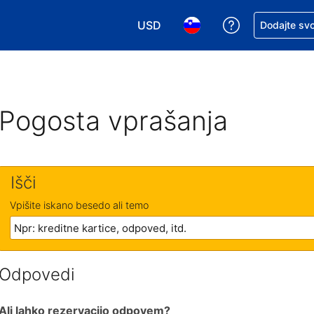
USD
Zaprosite za 
Dodajte svo
Izbira valute. Vaša trenutna valut
Izbira jezika. Vaš trenutn
Pogosta vprašanja
Išči
Vpišite iskano besedo ali temo
Odpovedi
Ali lahko rezervacijo odpovem?