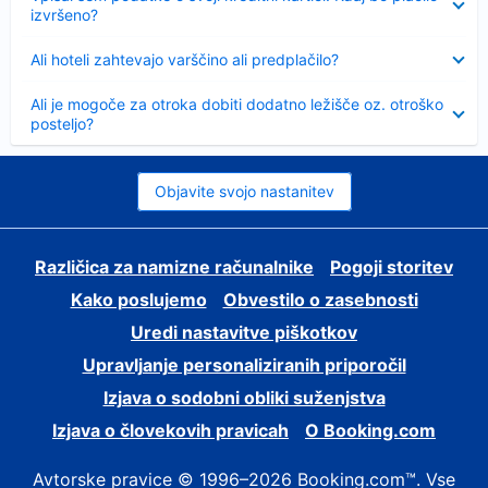
izvršeno?
Skrčeno
Ali hoteli zahtevajo varščino ali predplačilo?
Skrčeno
Ali je mogoče za otroka dobiti dodatno ležišče oz. otroško
posteljo?
Objavite svojo nastanitev
Različica za namizne računalnike
Pogoji storitev
Kako poslujemo
Obvestilo o zasebnosti
Uredi nastavitve piškotkov
Upravljanje personaliziranih priporočil
Izjava o sodobni obliki suženjstva
Izjava o človekovih pravicah
O Booking.com
Avtorske pravice © 1996–2026 Booking.com™. Vse