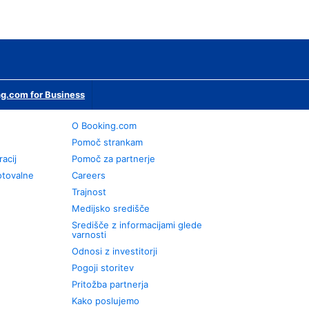
g.com for Business
O Booking.com
Pomoč strankam
racij
Pomoč za partnerje
otovalne
Careers
Trajnost
Medijsko središče
Središče z informacijami glede
varnosti
Odnosi z investitorji
Pogoji storitev
Pritožba partnerja
Kako poslujemo