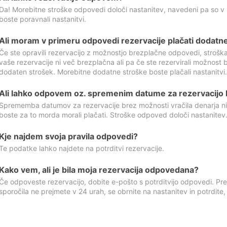
Da! Morebitne stroške odpovedi določi nastanitev, navedeni pa so v
boste poravnali nastanitvi.
Ali moram v primeru odpovedi rezervacije plačati dodatn
Če ste opravili rezervacijo z možnostjo brezplačne odpovedi, stroš
vaše rezervacije ni več brezplačna ali pa če ste rezervirali možnost 
dodaten strošek. Morebitne dodatne stroške boste plačali nastanitvi.
Ali lahko odpovem oz. spremenim datume za rezervacijo b
Sprememba datumov za rezervacije brez možnosti vračila denarja ni
boste za to morda morali plačati. Stroške odpoved določi nastanitev.
Kje najdem svoja pravila odpovedi?
Te podatke lahko najdete na potrditvi rezervacije.
Kako vem, ali je bila moja rezervacija odpovedana?
Če odpoveste rezervacijo, dobite e-pošto s potrditvijo odpovedi. Prev
sporočila ne prejmete v 24 urah, se obrnite na nastanitev in potrdite