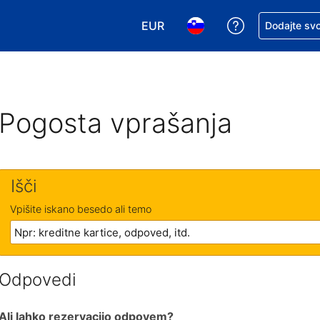
EUR
Zaprosite za 
Dodajte svo
Izbira valute. Vaša trenutna valut
Izbira jezika. Vaš trenutn
Pogosta vprašanja
Išči
Vpišite iskano besedo ali temo
Odpovedi
Ali lahko rezervacijo odpovem?