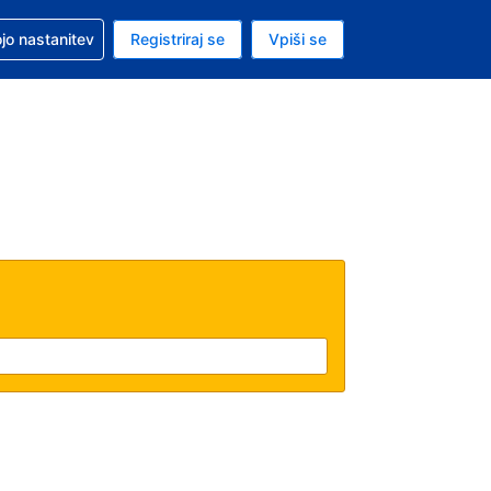
pomoč pri rezervaciji
jo nastanitev
Registriraj se
Vpiši se
a je evro
i jezik je Slovenščini