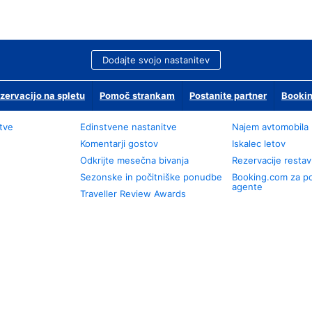
Dodajte svojo nastanitev
zervacijo na spletu
Pomoč strankam
Postanite partner
Bookin
tve
Edinstvene nastanitve
Najem avtomobila
Komentarji gostov
Iskalec letov
Odkrijte mesečna bivanja
Rezervacije restav
Sezonske in počitniške ponudbe
Booking.com za p
agente
Traveller Review Awards