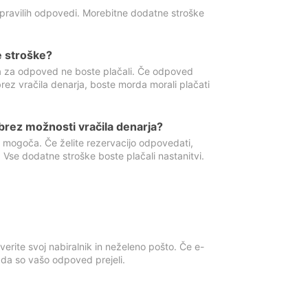
 pravilih odpovedi. Morebitne dodatne stroške
e stroške?
ka za odpoved ne boste plačali. Če odpoved
brez vračila denarja, boste morda morali plačati
rez možnosti vračila denarja?
 mogoča. Če želite rezervacijo odpovedati,
 Vse dodatne stroške boste plačali nastanitvi.
erite svoj nabiralnik in neželeno pošto. Če e-
, da so vašo odpoved prejeli.