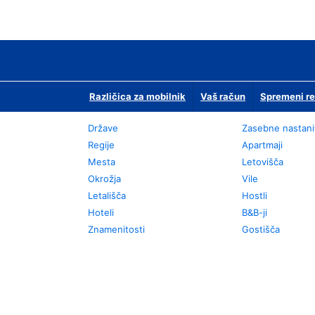
Različica za mobilnik
Vaš račun
Spremeni re
Države
Zasebne nastani
Regije
Apartmaji
Mesta
Letovišča
Okrožja
Vile
Letališča
Hostli
Hoteli
B&B-ji
Znamenitosti
Gostišča