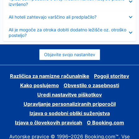
izvršeno?
Skrčeno
Ali hoteli zahtevajo varščino ali predplačilo?
Skrčeno
Ali je mogoče za otroka dobiti dodatno ležišče oz. otroško
posteljo?
Objavite svojo nastanitev
Različica za namizne računalnike
Pogoji storitev
Kako poslujemo
Obvestilo o zasebnosti
Uredi nastavitve piškotkov
Upravljanje personaliziranih priporočil
Izjava o sodobni obliki suženjstva
Izjava o človekovih pravicah
O Booking.com
Avtorske pravice © 1996–2026 Booking.com™. Vse