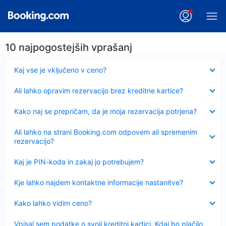
10 najpogostejših vprašanj
Skrčeno
Kaj vse je vključeno v ceno?
Skrčeno
Ali lahko opravim rezervacijo brez kreditne kartice?
Skrčeno
Kako naj se prepričam, da je moja rezervacija potrjena?
Skrčeno
Ali lahko na strani Booking.com odpovem ali spremenim
rezervacijo?
Skrčeno
Kaj je PIN-koda in zakaj jo potrebujem?
Skrčeno
Kje lahko najdem kontaktne informacije nastanitve?
Skrčeno
Kako lahko vidim ceno?
Skrčeno
Vpisal sem podatke o svoji kreditni kartici. Kdaj bo plačilo