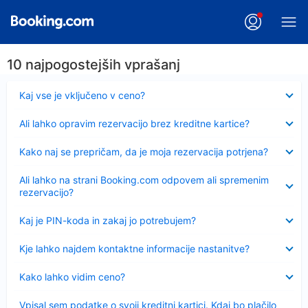
10 najpogostejših vprašanj
Skrčeno
Kaj vse je vključeno v ceno?
Skrčeno
Ali lahko opravim rezervacijo brez kreditne kartice?
Skrčeno
Kako naj se prepričam, da je moja rezervacija potrjena?
Skrčeno
Ali lahko na strani Booking.com odpovem ali spremenim
rezervacijo?
Skrčeno
Kaj je PIN-koda in zakaj jo potrebujem?
Skrčeno
Kje lahko najdem kontaktne informacije nastanitve?
Skrčeno
Kako lahko vidim ceno?
Skrčeno
Vpisal sem podatke o svoji kreditni kartici. Kdaj bo plačilo