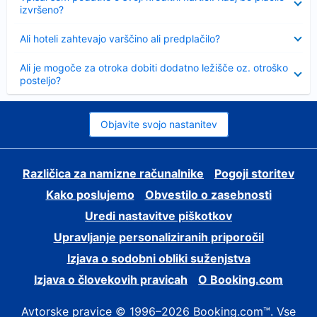
izvršeno?
Skrčeno
Ali hoteli zahtevajo varščino ali predplačilo?
Skrčeno
Ali je mogoče za otroka dobiti dodatno ležišče oz. otroško
posteljo?
Objavite svojo nastanitev
Različica za namizne računalnike
Pogoji storitev
Kako poslujemo
Obvestilo o zasebnosti
Uredi nastavitve piškotkov
Upravljanje personaliziranih priporočil
Izjava o sodobni obliki suženjstva
Izjava o človekovih pravicah
O Booking.com
Avtorske pravice © 1996–2026 Booking.com™. Vse