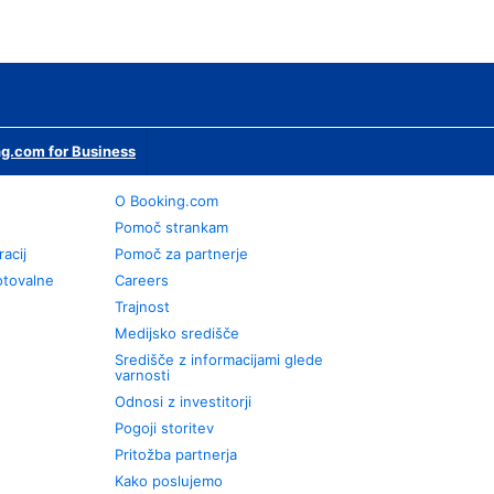
g.com for Business
O Booking.com
Pomoč strankam
racij
Pomoč za partnerje
otovalne
Careers
Trajnost
Medijsko središče
Središče z informacijami glede
varnosti
Odnosi z investitorji
Pogoji storitev
Pritožba partnerja
Kako poslujemo