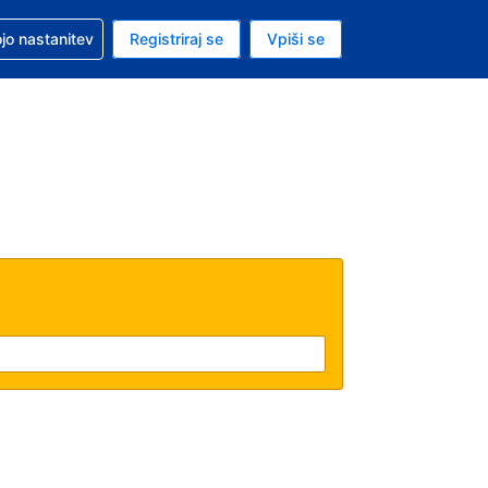
pomoč pri rezervaciji
jo nastanitev
Registriraj se
Vpiši se
a je ameriški dolar
i jezik je Slovenščini