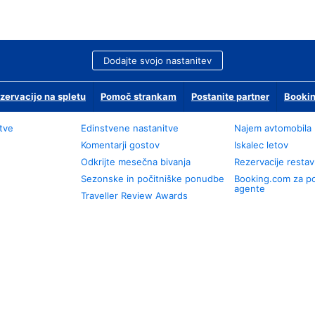
Dodajte svojo nastanitev
zervacijo na spletu
Pomoč strankam
Postanite partner
Bookin
tve
Edinstvene nastanitve
Najem avtomobila
Komentarji gostov
Iskalec letov
Odkrijte mesečna bivanja
Rezervacije restav
Sezonske in počitniške ponudbe
Booking.com za p
agente
Traveller Review Awards