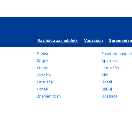
Različica za mobilnik
Vaš račun
Spremeni re
Države
Zasebne nastani
Regije
Apartmaji
Mesta
Letovišča
Okrožja
Vile
Letališča
Hostli
Hoteli
B&B-ji
Znamenitosti
Gostišča