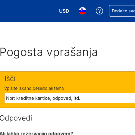
USD
Zaprosite za 
Dodajte svo
Izbira valute. Vaša trenutna valut
Izbira jezika. Vaš trenutn
Pogosta vprašanja
Išči
Vpišite iskano besedo ali temo
Odpovedi
Ali lahko rezervacijo odpovem?