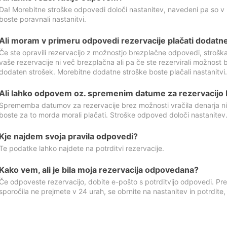
Da! Morebitne stroške odpovedi določi nastanitev, navedeni pa so v
boste poravnali nastanitvi.
Ali moram v primeru odpovedi rezervacije plačati dodatn
Če ste opravili rezervacijo z možnostjo brezplačne odpovedi, stroš
vaše rezervacije ni več brezplačna ali pa če ste rezervirali možnost 
dodaten strošek. Morebitne dodatne stroške boste plačali nastanitvi.
Ali lahko odpovem oz. spremenim datume za rezervacijo b
Sprememba datumov za rezervacije brez možnosti vračila denarja ni
boste za to morda morali plačati. Stroške odpoved določi nastanitev.
Kje najdem svoja pravila odpovedi?
Te podatke lahko najdete na potrditvi rezervacije.
Kako vem, ali je bila moja rezervacija odpovedana?
Če odpoveste rezervacijo, dobite e-pošto s potrditvijo odpovedi. Prev
sporočila ne prejmete v 24 urah, se obrnite na nastanitev in potrdite