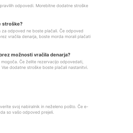
 pravilih odpovedi. Morebitne dodatne stroške
e stroške?
ka za odpoved ne boste plačali. Če odpoved
brez vračila denarja, boste morda morali plačati
rez možnosti vračila denarja?
 mogoča. Če želite rezervacijo odpovedati,
 Vse dodatne stroške boste plačali nastanitvi.
erite svoj nabiralnik in neželeno pošto. Če e-
, da so vašo odpoved prejeli.