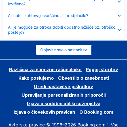
izvršeno?
Skrčeno
Ali hoteli zahtevajo varščino ali predplačilo?
Skrčeno
Ali je mogoče za otroka dobiti dodatno ležišče oz. otroško
posteljo?
Objavite svojo nastanitev
Različica za namizne računalnike
Pogoji storitev
Kako poslujemo
Obvestilo o zasebnosti
Uredi nastavitve piškotkov
Upravljanje personaliziranih priporočil
Izjava o sodobni obliki suženjstva
Izjava o človekovih pravicah
O Booking.com
Avtorske pravice © 1996–2026 Booking.com™. Vse