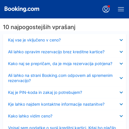
10 najpogostejših vprašanj
Skrčeno
Kaj vse je vključeno v ceno?
Skrčeno
Ali lahko opravim rezervacijo brez kreditne kartice?
Skrčeno
Kako naj se prepričam, da je moja rezervacija potrjena?
Skrčeno
Ali lahko na strani Booking.com odpovem ali spremenim
rezervacijo?
Skrčeno
Kaj je PIN-koda in zakaj jo potrebujem?
Skrčeno
Kje lahko najdem kontaktne informacije nastanitve?
Skrčeno
Kako lahko vidim ceno?
Skrčeno
Vpisal sem podatke o svoji kreditni kartici. Kdaj bo plačilo