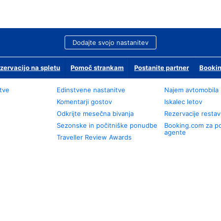
Dodajte svojo nastanitev
zervacijo na spletu
Pomoč strankam
Postanite partner
Bookin
tve
Edinstvene nastanitve
Najem avtomobila
Komentarji gostov
Iskalec letov
Odkrijte mesečna bivanja
Rezervacije restav
Sezonske in počitniške ponudbe
Booking.com za p
agente
Traveller Review Awards