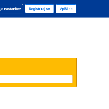
pomoč pri rezervaciji
jo nastanitev
Registriraj se
Vpiši se
a je ameriški dolar
i jezik je Slovenščini