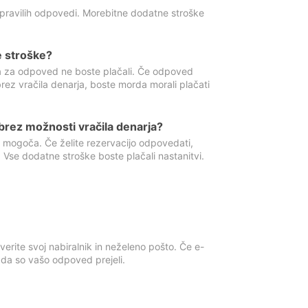
 pravilih odpovedi. Morebitne dodatne stroške
e stroške?
ka za odpoved ne boste plačali. Če odpoved
brez vračila denarja, boste morda morali plačati
rez možnosti vračila denarja?
 mogoča. Če želite rezervacijo odpovedati,
 Vse dodatne stroške boste plačali nastanitvi.
erite svoj nabiralnik in neželeno pošto. Če e-
, da so vašo odpoved prejeli.