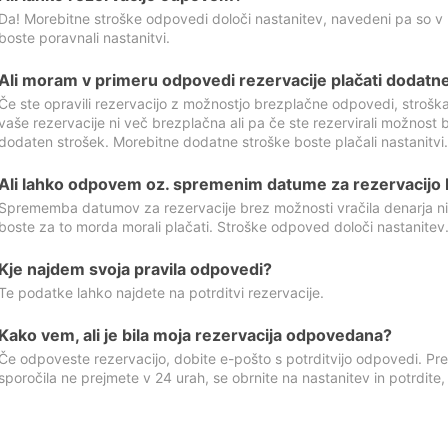
Da! Morebitne stroške odpovedi določi nastanitev, navedeni pa so v
boste poravnali nastanitvi.
Ali moram v primeru odpovedi rezervacije plačati dodatn
Če ste opravili rezervacijo z možnostjo brezplačne odpovedi, stroš
vaše rezervacije ni več brezplačna ali pa če ste rezervirali možnost 
dodaten strošek. Morebitne dodatne stroške boste plačali nastanitvi.
Ali lahko odpovem oz. spremenim datume za rezervacijo b
Sprememba datumov za rezervacije brez možnosti vračila denarja ni
boste za to morda morali plačati. Stroške odpoved določi nastanitev.
Kje najdem svoja pravila odpovedi?
Te podatke lahko najdete na potrditvi rezervacije.
Kako vem, ali je bila moja rezervacija odpovedana?
Če odpoveste rezervacijo, dobite e-pošto s potrditvijo odpovedi. Prev
sporočila ne prejmete v 24 urah, se obrnite na nastanitev in potrdite