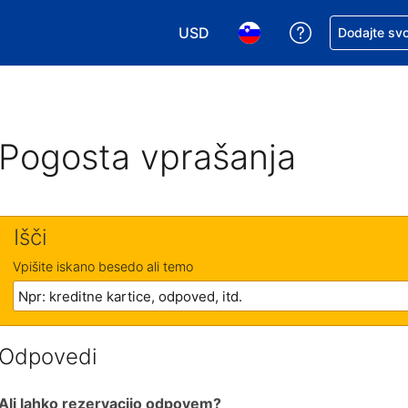
USD
Zaprosite za 
Dodajte svo
Izbira valute. Vaša trenutna valut
Izbira jezika. Vaš trenutn
Pogosta vprašanja
Išči
Vpišite iskano besedo ali temo
Odpovedi
Ali lahko rezervacijo odpovem?