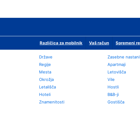
Različica za mobilnik
Vaš račun
Spremeni re
Države
Zasebne nastani
Regije
Apartmaji
Mesta
Letovišča
Okrožja
Vile
Letališča
Hostli
Hoteli
B&B-ji
Znamenitosti
Gostišča