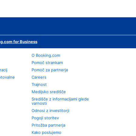
g.com for Business
O Booking.com
Pomoč strankam
racij
Pomoč za partnerje
otovalne
Careers
Trajnost
Medijsko središče
Središče z informacijami glede
varnosti
Odnosi z investitorji
Pogoji storitev
Pritožba partnerja
Kako poslujemo