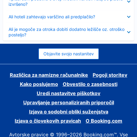
izvršeno?
Skrčeno
Ali hoteli zahtevajo varščino ali predplačilo?
Skrčeno
Ali je mogoče za otroka dobiti dodatno ležišče oz. otroško
posteljo?
Objavite svojo nastanitev
Različica za namizne računalnike
Pogoji storitev
Kako poslujemo
Obvestilo o zasebnosti
Uredi nastavitve piškotkov
Upravljanje personaliziranih priporočil
Izjava o sodobni obliki suženjstva
Izjava o človekovih pravicah
O Booking.com
Avtorske pravice © 1996–2026 Booking.com™. Vse