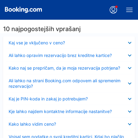
10 najpogostejših vprašanj
Skrčeno
Kaj vse je vključeno v ceno?
Skrčeno
Ali lahko opravim rezervacijo brez kreditne kartice?
Skrčeno
Kako naj se prepričam, da je moja rezervacija potrjena?
Skrčeno
Ali lahko na strani Booking.com odpovem ali spremenim
rezervacijo?
Skrčeno
Kaj je PIN-koda in zakaj jo potrebujem?
Skrčeno
Kje lahko najdem kontaktne informacije nastanitve?
Skrčeno
Kako lahko vidim ceno?
Skrčeno
Vpisal sem podatke o svoji kreditni kartici. Kdaj bo plačilo